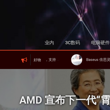
跳
过
内
容
业内
3C数码
电脑硬件
FI 6、屏显、6000mAh 电池、峰值下行2.0Gbps
Baseus 倍思灵动充伸缩线充电器 67W 3C，超耐用可伸缩线
好物
AMD 宣布下一代