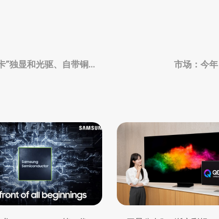
装“刀卡”独显和光驱、自带铜牌
市场：今年 