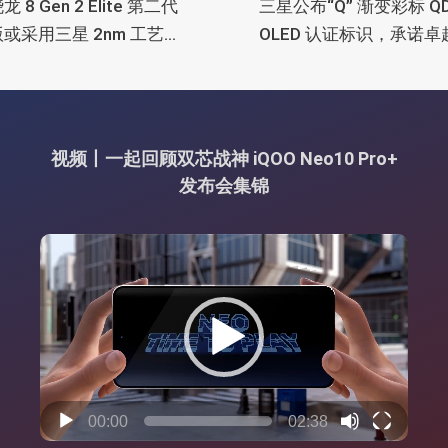
 8 Gen 2 Elite 第二代
三星公布“Q” 渐变彩标 QD
或采用三星 2nm 工艺打
OLED 认证标识，承诺
品质
视频丨一起回顾双芯战神 iQOO Neo10 Pro+
发布会集锦
视
频
播
放
器
00:00
02:38