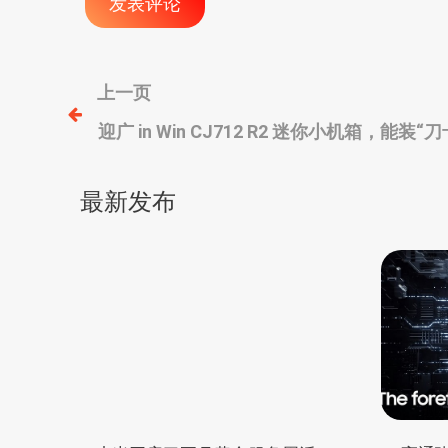
文
上一页
迎广 in Win CJ712 R2 迷你小机箱，能
章
小电源
导
最新发布
航