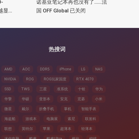
-
诺基亚笔记本再也没有了......法
卓越显示
国 OFF Global 已关闭
热搜词
AMD
AOC
DDR5
iPhone
LG
NAS
NVIDIA
ROG
ROG玩家国度
RTX 4070
SSD
TWS
三星
准系统
十铨
华为
华擎
华硕
变形本
安克
宏碁
小米
微星
戴尔
折叠手机
掌机
智能手表
海盗船
游戏本
电脑展
索尼
联发科
联想
英特尔
苹果
超薄本
轻薄本
迷你电脑
酷睿
酷睿Ultra
银欣
锐炫