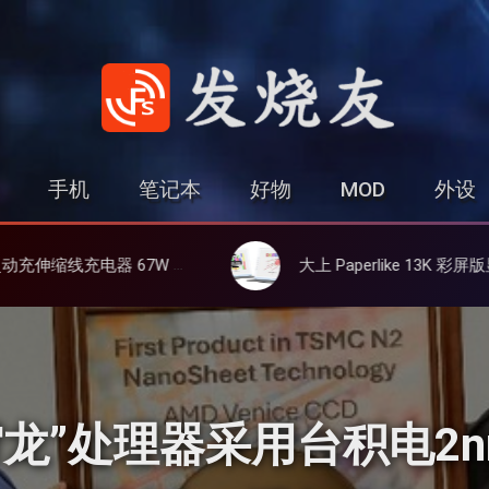
发烧友
手机
笔记本
好物
MOD
外设
、氮化镓、3C多设备同时充
大上 Paperlike 13K 彩屏版显示屏，13.3英寸高刷彩色墨水屏
“霄龙”处理器采用台积电2