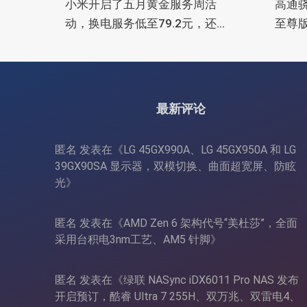
小米开启了五月黄金服务周活
高通骁龙
动，换电服务低至79.2元，还
至尊版
有深度保养服务
造
最新评论
匿名
发表在《
LG 45GX990A、LG 45GX950A 和 LG
39GX90SA 显示器，双模切换、曲面超宽屏、防眩
光
》
匿名
发表在《
AMD Zen 6 架构代号“美杜莎”，全面
采用台积电3nm工艺、AM5 针脚
》
匿名
发表在《
绿联 NASync iDX6011 Pro NAS 发布
开启预订，酷睿 Ultra 7 255H、双万兆、双雷电4、