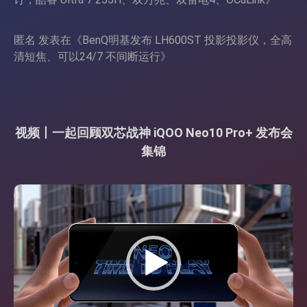
匿名
发表在《
BenQ明基发布 LH600ST 投影投影仪，全高
清短焦、可以24/7 不间断运行
》
视频丨一起回顾双芯战神 iQOO Neo10 Pro+ 发布会
集锦
视
频
播
放
器