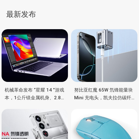
27M2N5901A 显示器，4K
兼容树莓派5
导
160Hz/1080p 320Hz 双
最新发布
模切换
航
机械革命发布 “星耀 14 ”游戏
努比亚红魔 65W 氘锋能量块
本，1公斤镁金属机身、2.8K
Mini 充电头，凯夫拉仿碳纤
OLED 屏、锐龙处理器、16小
维、氮化镓、2C均支持65W
时长续航
功率