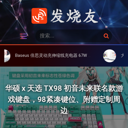
跳
过
内
容
发烧友
搜
搜
索
索
：
us 倍思灵动充伸缩线充电器 67W 3C，超耐用可伸缩线、氮化镓、3C多设备同时充
大上 Paperlike 1
华硕 x 天选 TX98 初音未来联名款游
戏键盘，98紧凑键位、附赠定制周
边