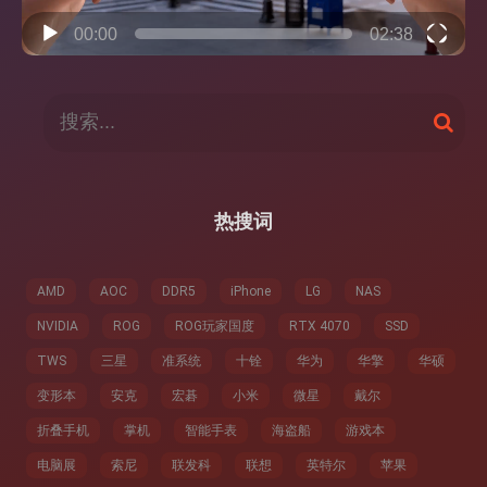
00:00
02:38
搜
搜
索
索
：
热搜词
AMD
AOC
DDR5
iPhone
LG
NAS
NVIDIA
ROG
ROG玩家国度
RTX 4070
SSD
TWS
三星
准系统
十铨
华为
华擎
华硕
变形本
安克
宏碁
小米
微星
戴尔
折叠手机
掌机
智能手表
海盗船
游戏本
电脑展
索尼
联发科
联想
英特尔
苹果