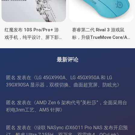
红魔发布 10S Pro/Pro+ 游
赛睿第二代 Rival 3 游戏鼠
戏手机，纯平设计、屏下影
标，升级TrueMove Core/Air
像真全面屏、高通骁龙8领先
传感器，三区RGB灯效、长
版、液态金属导热
续航
最新评论
匿名
发表在《
LG 45GX990A、LG 45GX950A 和 LG
39GX90SA 显示器，双模切换、曲面超宽屏、防眩光
》
匿名
发表在《
AMD Zen 6 架构代号“美杜莎”，全面采用台
积电3nm工艺、AM5 针脚
》
匿名
发表在《
绿联 NASync iDX6011 Pro NAS 发布开启预
订，酷睿 Ultra 7 255H、双万兆、双雷电4、OCuLink
》