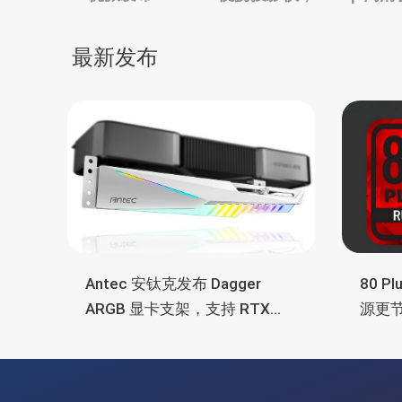
章
正、内置 Google TV
导
最新发布
航
Antec 安钛克发布 Dagger
80 P
ARGB 显卡支架，支持 RTX
源更
5090/4090 顶级显卡，带幻彩
常省
灯效