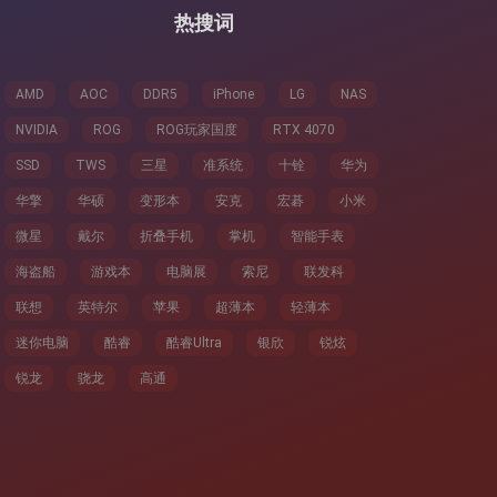
热搜词
AMD
AOC
DDR5
iPhone
LG
NAS
NVIDIA
ROG
ROG玩家国度
RTX 4070
SSD
TWS
三星
准系统
十铨
华为
华擎
华硕
变形本
安克
宏碁
小米
微星
戴尔
折叠手机
掌机
智能手表
海盗船
游戏本
电脑展
索尼
联发科
联想
英特尔
苹果
超薄本
轻薄本
迷你电脑
酷睿
酷睿Ultra
银欣
锐炫
锐龙
骁龙
高通