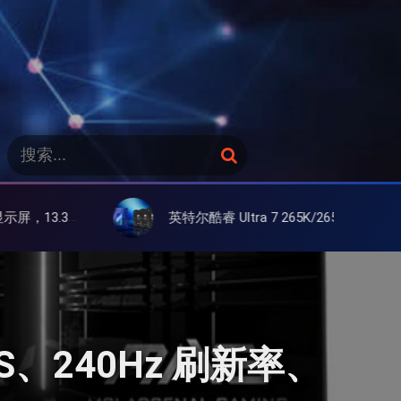
搜
搜
索
索
：
英特尔酷睿 Ultra 7 265K/265KF 官降100美元促销，快和酷睿 Ultra 5 差不多了
PS、240Hz 刷新率、