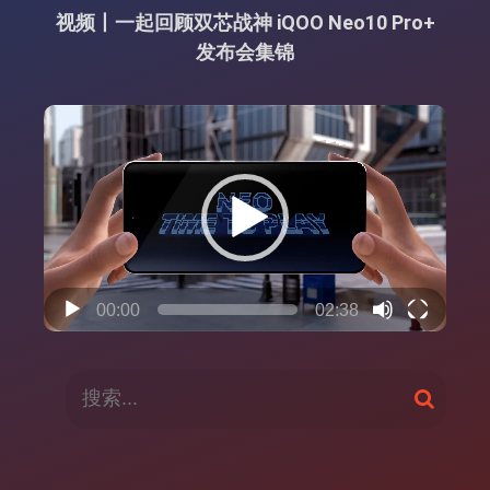
视频丨一起回顾双芯战神 iQOO Neo10 Pro+
发布会集锦
视
频
播
放
器
00:00
02:38
搜
搜
索
索
：