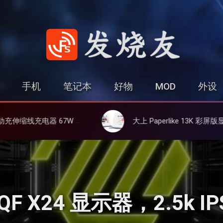
发烧友
手机
笔记本
好物
MOD
外设
、氮化镓、3C多设备同时充
大上 Paperlike 13K 彩屏版显示屏，13.3英寸高刷彩色墨水屏
QF X24 显示器，2.5k I