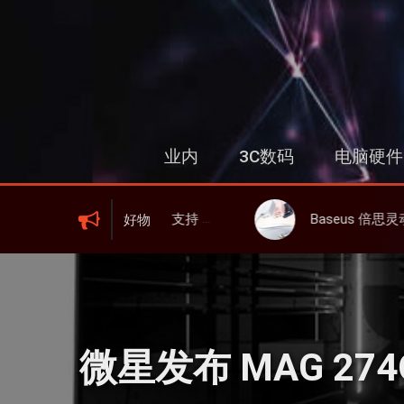
跳
过
内
容
业内
3C数码
电脑硬件
IFI 6、屏显、6000mAh 电池、峰值下行2.0Gbps
Baseus 倍思灵动充伸缩线充电器 67W 3C，超耐用可伸缩线
好物
微星发布 MAG 274