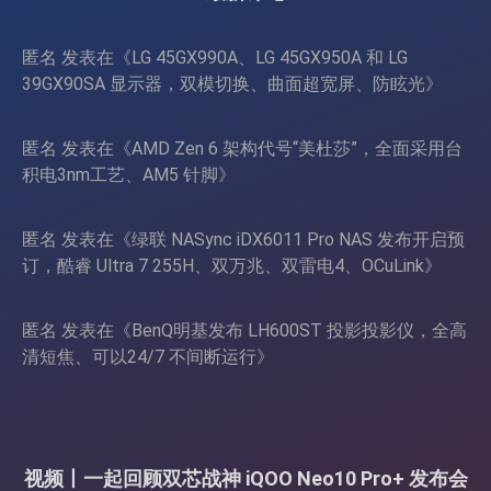
匿名
发表在《
LG 45GX990A、LG 45GX950A 和 LG
39GX90SA 显示器，双模切换、曲面超宽屏、防眩光
》
匿名
发表在《
AMD Zen 6 架构代号“美杜莎”，全面采用台
积电3nm工艺、AM5 针脚
》
匿名
发表在《
绿联 NASync iDX6011 Pro NAS 发布开启预
订，酷睿 Ultra 7 255H、双万兆、双雷电4、OCuLink
》
匿名
发表在《
BenQ明基发布 LH600ST 投影投影仪，全高
清短焦、可以24/7 不间断运行
》
视频丨一起回顾双芯战神 iQOO Neo10 Pro+ 发布会