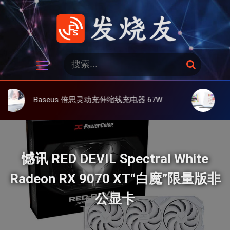
跳
过
内
容
发烧友
搜
搜
索
索
：
Baseus 倍思灵动充伸缩线充电器 67W 3C，超耐用可伸缩线、氮化镓、3C多设备同时充
大上 Paperli
憾讯 RED DEVIL Spectral White
Radeon RX 9070 XT“白魔”限量版非
公显卡