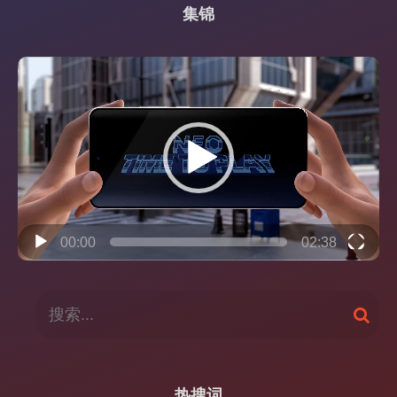
集锦
视
频
播
放
器
00:00
02:38
搜
搜
索
索
：
热搜词