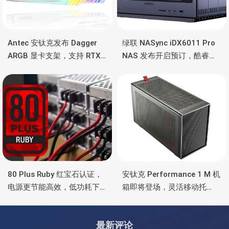
Antec 安钛克发布 Dagger
绿联 NASync iDX6011 Pro
ARGB 显卡支架，支持 RTX
NAS 发布开启预订，酷睿
5090/4090 顶级显卡，带幻
Ultra 7 255H、双万兆、双
彩灯效
雷电4、OCuLink
80 Plus Ruby 红宝石认证，
安钛克 Performance 1 M 机
电源更节能高效，低功耗下
箱即将登场，灵活移动托
也非常省电
盘、双舱位、扩展 RTX
4090/RTX 5090
最新评论