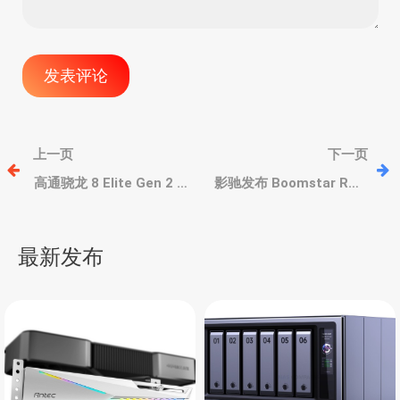
文
上一页
下一页
章
高通骁龙 8 Elite Gen 2 至
影驰发布 Boomstar RTX
尊版的CPU和GPU提升约
5090D Luna 和 RTX
30%左右，GPU独立缓存
5090D NOX 非公显卡，磁
导
提升
吸快拆风罩/风扇
最新发布
航