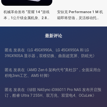
机械革命发布 “星耀 14 ”游戏
安钛克 Performance 1 M 机
本，1公斤镁金属机身、2.8K
箱即将登场，灵活移动托
OLED 屏、锐龙处理器、16小
盘、双舱位、扩展 RTX
时长续航
4090/RTX 5090
最新评论
匿名
发表在《
LG 45GX990A、LG 45GX950A 和 LG
39GX90SA 显示器，双模切换、曲面超宽屏、防眩光
》
匿名
发表在《
AMD Zen 6 架构代号“美杜莎”，全面采用台
积电3nm工艺、AM5 针脚
》
匿名
发表在《
绿联 NASync iDX6011 Pro NAS 发布开启预
订，酷睿 Ultra 7 255H、双万兆、双雷电4、OCuLink
》