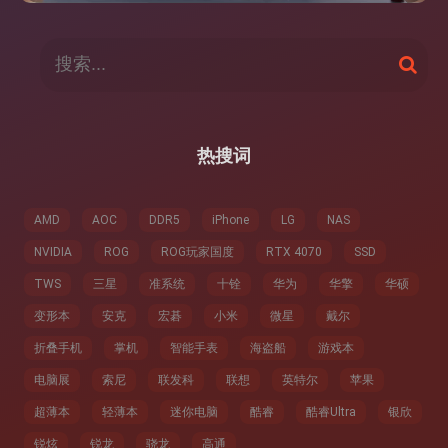
搜
搜
索
索
：
热搜词
AMD
AOC
DDR5
iPhone
LG
NAS
NVIDIA
ROG
ROG玩家国度
RTX 4070
SSD
TWS
三星
准系统
十铨
华为
华擎
华硕
变形本
安克
宏碁
小米
微星
戴尔
折叠手机
掌机
智能手表
海盗船
游戏本
电脑展
索尼
联发科
联想
英特尔
苹果
超薄本
轻薄本
迷你电脑
酷睿
酷睿Ultra
银欣
锐炫
锐龙
骁龙
高通