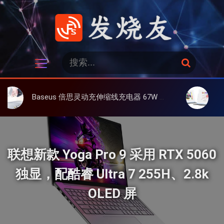
跳
过
内
容
发烧友
搜
搜
索
索
：
Baseus 倍思灵动充伸缩线充电器 67W 3C，超耐用可伸缩线、氮化镓、3C多设备同时充
大上 Paperl
联想新款 Yoga Pro 9 采用 RTX 5060
独显，配酷睿 Ultra 7 255H、2.8k
OLED 屏