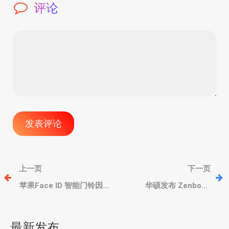
评论
文
上一页
下一页
章
苹果Face ID 智能门铃因
华硕发布 Zenbook
Ai Siri 问题推迟上市，将
Signature Edition 签名版
发布带屏新款 HomePod
笔记本，四种大自然独特
导
风格、酷睿Ultra 200V
最新发布