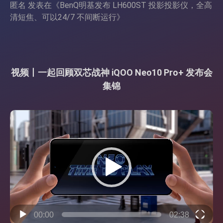
匿名
发表在《
BenQ明基发布 LH600ST 投影投影仪，全高
清短焦、可以24/7 不间断运行
》
视频丨一起回顾双芯战神 iQOO Neo10 Pro+ 发布会
集锦
视
频
播
放
器
00:00
02:38