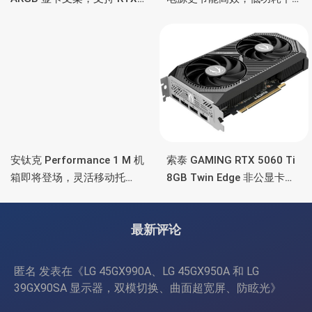
5090/4090 顶级显卡，带幻
也非常省电
彩灯效
安钛克 Performance 1 M 机
索泰 GAMING RTX 5060 Ti
箱即将登场，灵活移动托
8GB Twin Edge 非公显卡，
盘、双舱位、扩展 RTX
双风扇散热器、8GB显存
4090/RTX 5090
最新评论
匿名
发表在《
LG 45GX990A、LG 45GX950A 和 LG
39GX90SA 显示器，双模切换、曲面超宽屏、防眩光
》