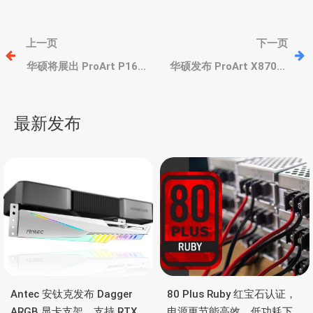
文
上一页
下一页
章
华硕将展出 ProArt P16、
华硕发布 ProArt X870E-
ProArt PX13 和 ProArt
Creator WiFi 和 ProArt
PZ13 创意笔记本，AMD
Z890-Creator WiFi 主
导
锐龙/高通骁龙
板，为设计师、AI玩家
最新发布
航
Antec 安钛克发布 Dagger
80 Plus Ruby 红宝石认证，
ARGB 显卡支架，支持 RTX
电源更节能高效，低功耗下