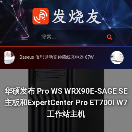
跳
过
内
容
发烧友
搜
搜
索
索
：
Baseus 倍思灵动充伸缩线充电器 67W 3C，超耐用可伸缩线、氮化镓、3C多设备同时充
大上 Pape
华硕发布 Pro WS WRX90E-SAGE SE
主板和ExpertCenter Pro ET700I W7
工作站主机