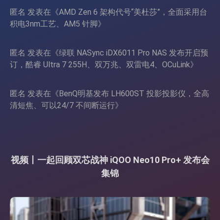
匿名
发表在《
AMD Zen 6 架构代号“美杜莎”，全面采用台
积电3nm工艺、AM5 针脚
》
匿名
发表在《
绿联 NASync iDX6011 Pro NAS 发布开启预
订，酷睿 Ultra 7 255H、双万兆、双雷电4、OCuLink
》
匿名
发表在《
BenQ明基发布 LH600ST 投影投影仪，全高
清短焦、可以24/7 不间断运行
》
视频丨一起回顾双芯战神 iQOO Neo10 Pro+ 发布会
集锦
视
频