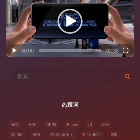
播
放
器
00:00
02:38
搜
搜
索
索
：
热搜词
AMD
AOC
DDR5
iPhone
LG
NAS
NVIDIA
ROG
ROG玩家国度
RTX 4070
SSD