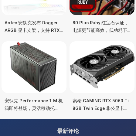
Antec 安钛克发布 Dagger
80 Plus Ruby 红宝石认证，
ARGB 显卡支架，支持 RTX
电源更节能高效，低功耗下
5090/4090 顶级显卡，带幻
也非常省电
彩灯效
安钛克 Performance 1 M 机
索泰 GAMING RTX 5060 Ti
箱即将登场，灵活移动托
8GB Twin Edge 非公显卡，
盘、双舱位、扩展 RTX
双风扇散热器、8GB显存
4090/RTX 5090
最新评论