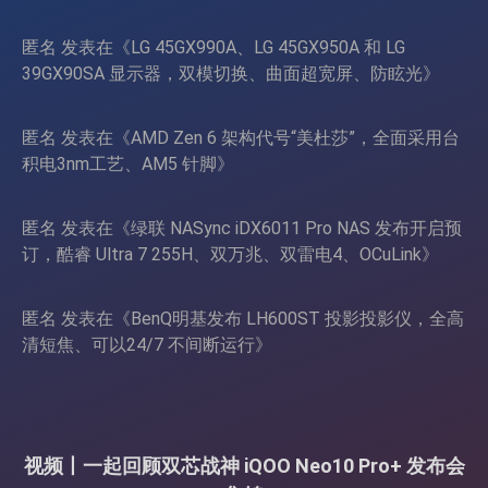
匿名
发表在《
LG 45GX990A、LG 45GX950A 和 LG
39GX90SA 显示器，双模切换、曲面超宽屏、防眩光
》
匿名
发表在《
AMD Zen 6 架构代号“美杜莎”，全面采用台
积电3nm工艺、AM5 针脚
》
匿名
发表在《
绿联 NASync iDX6011 Pro NAS 发布开启预
订，酷睿 Ultra 7 255H、双万兆、双雷电4、OCuLink
》
匿名
发表在《
BenQ明基发布 LH600ST 投影投影仪，全高
清短焦、可以24/7 不间断运行
》
视频丨一起回顾双芯战神 iQOO Neo10 Pro+ 发布会