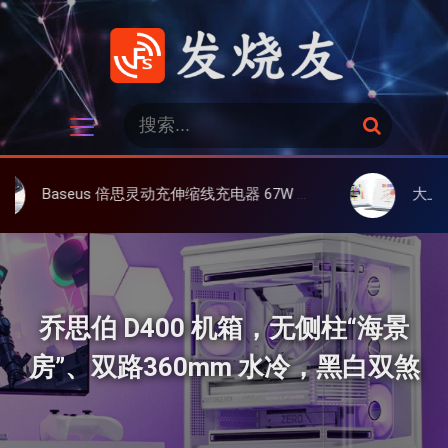
跳
过
内
容
发烧友
搜
搜
索
索
：
灵动充伸缩线充电器 67W 3C，超耐用可伸缩线、氮化镓、3C多设备同时充
大上 Paperlike 13K 彩
乔思伯 D400 机箱，无侧柱“海景
房”、双路360mm 水冷，黑白双煞