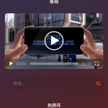
集锦
视
频
播
放
器
00:00
02:38
搜
搜
索
索
：
热搜词