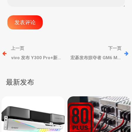
文
上一页
下一页
章
vivo 发布 Y300 Pro+新
宏碁发布掠夺者 GM6 M.2
机，续航灭霸、金刚盾防
SSD，7200MB/s读速，
护、高通骁龙第三代 7s
QLC 储存颗粒，最高4TB
导
最新发布
航