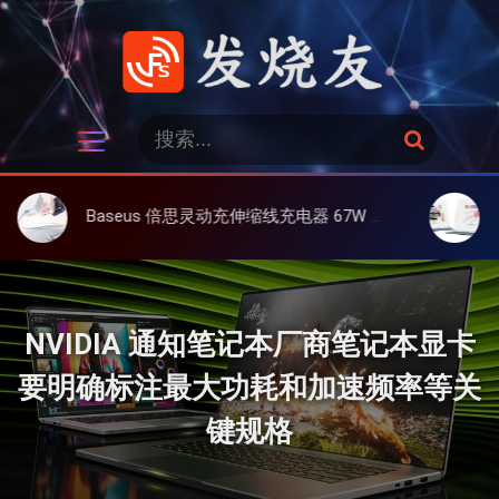
跳
过
内
容
发烧友
搜
搜
索
索
：
Baseus 倍思灵动充伸缩线充电器 67W 3C，超耐用可伸缩线、氮化镓、3C多设备同时充
大上 Pape
NVIDIA 通知笔记本厂商笔记本显卡
要明确标注最大功耗和加速频率等关
键规格