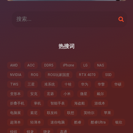
搜
搜
索
索
：
热搜词
AMD
AOC
DDR5
iPhone
LG
NAS
NVIDIA
ROG
ROG玩家国度
RTX 4070
SSD
TWS
三星
准系统
十铨
华为
华擎
华硕
变形本
安克
宏碁
小米
微星
戴尔
折叠手机
掌机
智能手表
海盗船
游戏本
电脑展
索尼
联发科
联想
英特尔
苹果
超薄本
轻薄本
迷你电脑
酷睿
酷睿Ultra
银欣
锐炫
锐龙
骁龙
高通