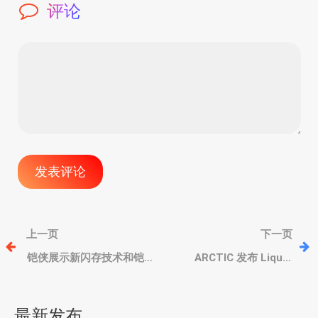
评论
文
上一页
下一页
章
铠侠展示新闪存技术和铠
ARCTIC 发布 Liquid
侠 LC9 系列企业级 SSD 固
Freezer III Pro 水冷散热
态硬盘
器，冷头带风扇辅助内
导
存/SSD 散热
最新发布