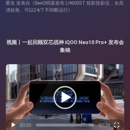
匿名
发表在《
BenQ明基发布 LH600ST 投影投影仪，全高
清短焦、可以24/7 不间断运行
》
视频丨一起回顾双芯战神 iQOO Neo10 Pro+ 发布会
集锦
视
频
播
放
器
00:00
02:38