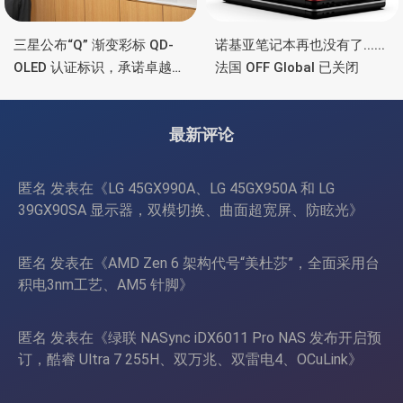
三星公布“Q” 渐变彩标 QD-
诺基亚笔记本再也没有了......
OLED 认证标识，承诺卓越显
法国 OFF Global 已关闭
示品质
最新评论
匿名
发表在《
LG 45GX990A、LG 45GX950A 和 LG
39GX90SA 显示器，双模切换、曲面超宽屏、防眩光
》
匿名
发表在《
AMD Zen 6 架构代号“美杜莎”，全面采用台
积电3nm工艺、AM5 针脚
》
匿名
发表在《
绿联 NASync iDX6011 Pro NAS 发布开启预
订，酷睿 Ultra 7 255H、双万兆、双雷电4、OCuLink
》