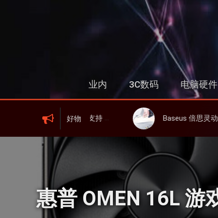
跳
过
内
容
业内
3C数码
电脑硬件
、屏显、6000mAh 电池、峰值下行2.0Gbps
Baseus 倍思灵动充伸缩线充电器 67W 3C，超耐用可伸缩线、氮化镓
好物
惠普 OMEN 16L 游戏