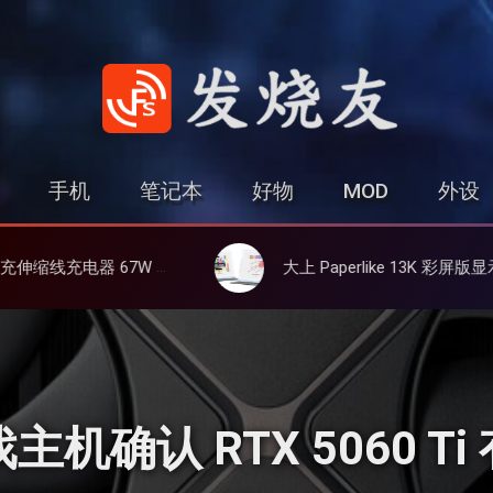
发烧友
手机
笔记本
好物
MOD
外设
、3C多设备同时充
大上 Paperlike 13K 彩屏版显示屏，13.3英寸高刷彩色墨水屏
主机确认 RTX 5060 Ti