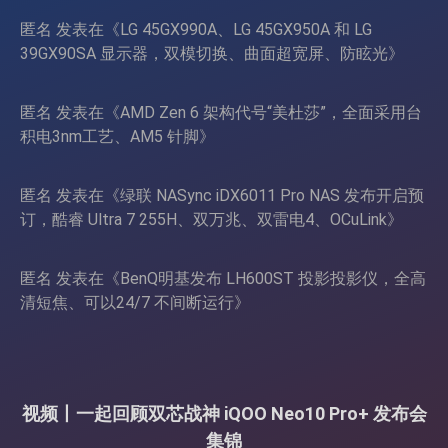
匿名
发表在《
LG 45GX990A、LG 45GX950A 和 LG
39GX90SA 显示器，双模切换、曲面超宽屏、防眩光
》
匿名
发表在《
AMD Zen 6 架构代号“美杜莎”，全面采用台
积电3nm工艺、AM5 针脚
》
匿名
发表在《
绿联 NASync iDX6011 Pro NAS 发布开启预
订，酷睿 Ultra 7 255H、双万兆、双雷电4、OCuLink
》
匿名
发表在《
BenQ明基发布 LH600ST 投影投影仪，全高
清短焦、可以24/7 不间断运行
》
视频丨一起回顾双芯战神 iQOO Neo10 Pro+ 发布会
集锦