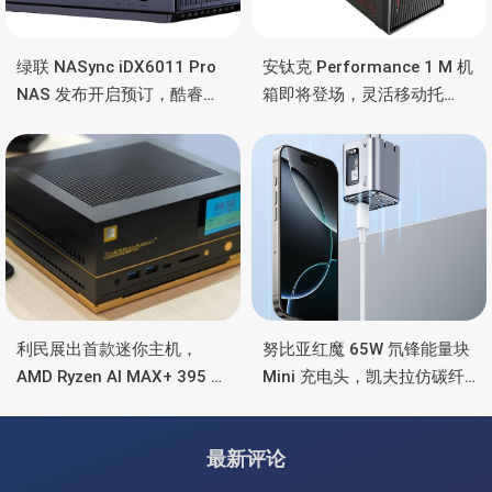
绿联 NASync iDX6011 Pro
安钛克 Performance 1 M 机
NAS 发布开启预订，酷睿
箱即将登场，灵活移动托
Ultra 7 255H、双万兆、双
盘、双舱位、扩展 RTX
雷电4、OCuLink
4090/RTX 5090
利民展出首款迷你主机，
努比亚红魔 65W 氘锋能量块
AMD Ryzen AI MAX+ 395 处
Mini 充电头，凯夫拉仿碳纤
理器，水冷散热+屏显
维、氮化镓、2C均支持65W
功率
最新评论