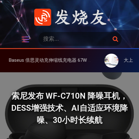
跳
过
内
容
发烧友
搜
搜
索
索
：
缩线充电器 67W 3C，超耐用可伸缩线、氮化镓、3C多设备同时充
大上 Paperlike 13K 彩屏版显
索尼发布 WF-C710N 降噪耳机，
DESS增强技术、AI自适应环境降
噪、30小时长续航