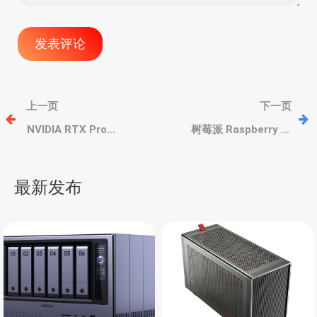
文
上一页
下一页
章
NVIDIA RTX Pro
树莓派 Raspberry Pi
6000/5000/4000/2000
PoE+ Injector 外接网卡，
Blackwell 专业卡价格浮出
千兆LAN，支持 PoE 网线
导
水面，5月上市
供电
最新发布
航