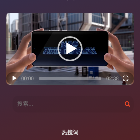
视
频
播
放
器
00:00
02:38
搜
搜
索
索
：
热搜词