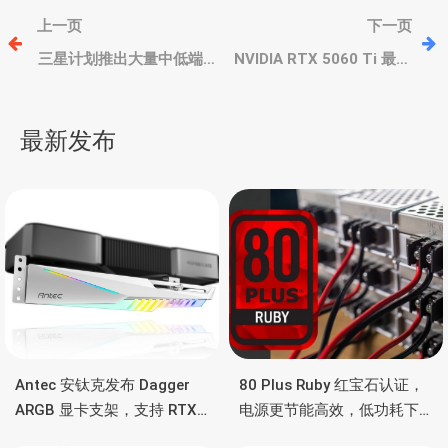
文
上一页
下一页
章
三星计划推出大量中低端
NVIDIA RTX 5060 Ti 最终
QD-OLED 量子点游戏屏，
规格定稿，180W 功耗，最
继续提升市场份额
高16GB GDDR7显存
导
最新发布
航
Antec 安钛克发布 Dagger
80 Plus Ruby 红宝石认证，
ARGB 显卡支架，支持 RTX
电源更节能高效，低功耗下
5090/4090 顶级显卡，带幻
也非常省电