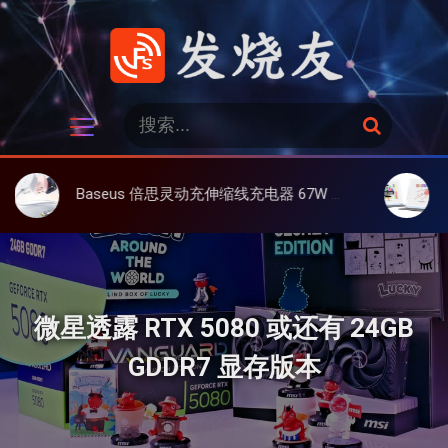
跳
过
内
容
发烧友
搜
搜
索
索
：
Baseus 倍思灵动充伸缩线充电器 67W 3C，超耐用可伸缩线、氮化镓、3C多设备同时充
大上 Paper
微星透露 RTX 5080 或还有 24GB
GDDR7 显存版本