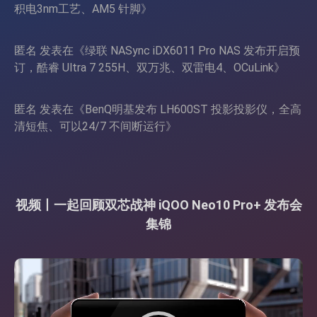
积电3nm工艺、AM5 针脚
》
匿名
发表在《
绿联 NASync iDX6011 Pro NAS 发布开启预
订，酷睿 Ultra 7 255H、双万兆、双雷电4、OCuLink
》
匿名
发表在《
BenQ明基发布 LH600ST 投影投影仪，全高
清短焦、可以24/7 不间断运行
》
视频丨一起回顾双芯战神 iQOO Neo10 Pro+ 发布会
集锦
视
频
播
放