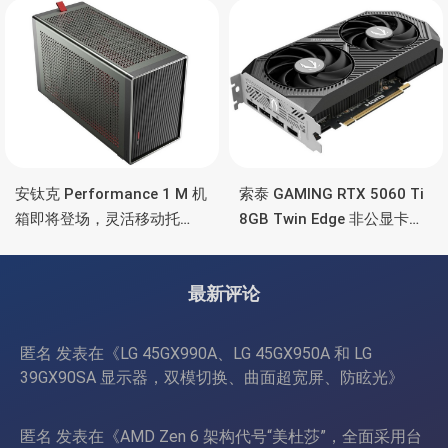
彩灯效
安钛克 Performance 1 M 机
索泰 GAMING RTX 5060 Ti
箱即将登场，灵活移动托
8GB Twin Edge 非公显卡，
盘、双舱位、扩展 RTX
双风扇散热器、8GB显存
4090/RTX 5090
最新评论
匿名
发表在《
LG 45GX990A、LG 45GX950A 和 LG
39GX90SA 显示器，双模切换、曲面超宽屏、防眩光
》
匿名
发表在《
AMD Zen 6 架构代号“美杜莎”，全面采用台