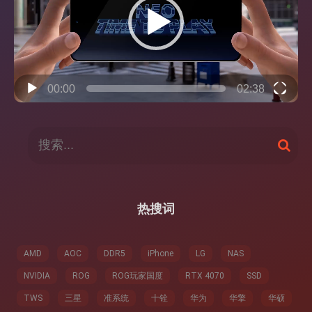
器
00:00
02:38
搜
搜
索
索
：
热搜词
AMD
AOC
DDR5
iPhone
LG
NAS
NVIDIA
ROG
ROG玩家国度
RTX 4070
SSD
TWS
三星
准系统
十铨
华为
华擎
华硕