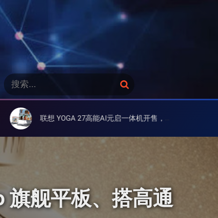
搜
搜
索
索
：
 27高能AI元启一体机开售，27英寸2.5K 高刷屏、酷睿Ultra 9 285H/可选RTX 4050 独显
联想小新5G随身WIFI 上架预售，支持 W
4 Pro 旗舰平板、搭高通