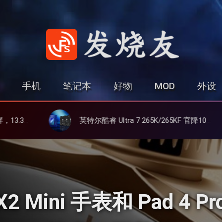
发烧友
手机
笔记本
好物
MOD
外设
英特尔酷睿 Ultra 7 265K/265KF 官降100美元促销，快和酷睿 Ultra 5 差不多了
联想 YOGA
 X2 Mini 手表和 Pad 