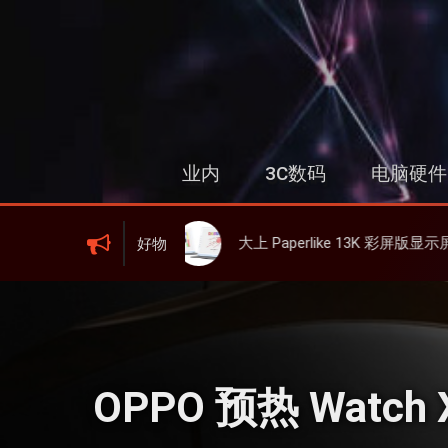
跳
过
内
容
业内
3C数码
电脑硬件
同时充
大上 Paperlike 13K 彩屏版显示屏，13.3英寸高刷彩色墨水屏
好物
OPPO 预热 Watch