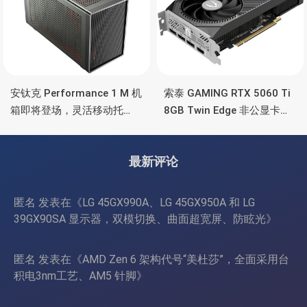
安钛克 Performance 1 M 机
索泰 GAMING RTX 5060 Ti
箱即将登场，灵活移动托
8GB Twin Edge 非公显卡，
盘、双舱位、扩展 RTX
双风扇散热器、8GB显存
4090/RTX 5090
最新评论
匿名
发表在《
LG 45GX990A、LG 45GX950A 和 LG
39GX90SA 显示器，双模切换、曲面超宽屏、防眩光
》
匿名
发表在《
AMD Zen 6 架构代号“美杜莎”，全面采用台
积电3nm工艺、AM5 针脚
》