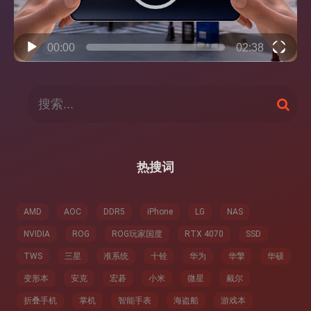
00:00
02:38
搜
搜
索
索
：
热搜词
AMD
AOC
DDR5
iPhone
LG
NAS
NVIDIA
ROG
ROG玩家国度
RTX 4070
SSD
TWS
三星
准系统
十铨
华为
华擎
华硕
变形本
安克
宏碁
小米
微星
戴尔
折叠手机
掌机
智能手表
海盗船
游戏本