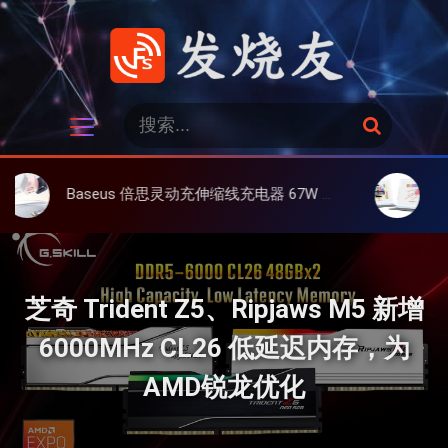
跳
过
内
容
发烧友
搜
搜
索
索
：
Baseus 倍思灵动充伸缩线充电器 67W 3C，超耐用可伸缩线、氮化镓、3C多设备同时充
大上 Paperli
芝奇 Trident Z5、Ripjaws M5 新增
6000MHz CL26 低延迟内存，为
AMD锐龙优化