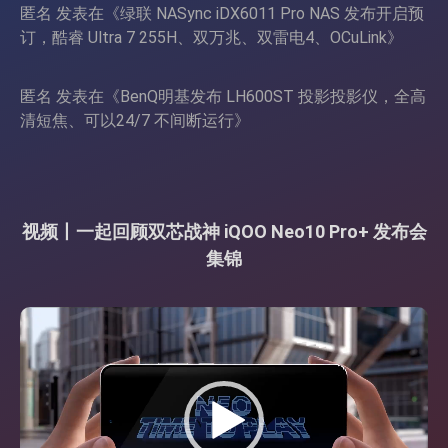
匿名
发表在《
绿联 NASync iDX6011 Pro NAS 发布开启预
订，酷睿 Ultra 7 255H、双万兆、双雷电4、OCuLink
》
匿名
发表在《
BenQ明基发布 LH600ST 投影投影仪，全高
清短焦、可以24/7 不间断运行
》
视频丨一起回顾双芯战神 iQOO Neo10 Pro+ 发布会
集锦
视
频
播
放
器