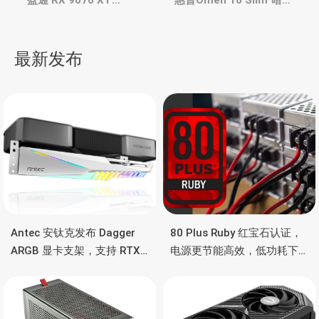
章
盈通 RX 9070 XT
惠普Omen 16 Slim“暗影
Atlantis OC 非公卡，首批
精灵”超薄游戏本，酷睿
货不多，4月会稳定
Ultra 200H/RTX 5070 独
导
显
最新发布
航
Antec 安钛克发布 Dagger
80 Plus Ruby 红宝石认证，
ARGB 显卡支架，支持 RTX
电源更节能高效，低功耗下
5090/4090 顶级显卡，带幻
也非常省电
彩灯效