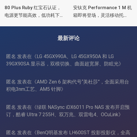
80 Plus Ruby 红宝石认证，
安钛克 Performance 1 M 机
电源更节能高效，低功耗下
箱即将登场，灵活移动托
也非常省电
盘、双舱位、扩展 RTX
4090/RTX 5090
最新评论
匿名
发表在《
LG 45GX990A、LG 45GX950A 和 LG
39GX90SA 显示器，双模切换、曲面超宽屏、防眩光
》
匿名
发表在《
AMD Zen 6 架构代号“美杜莎”，全面采用台
积电3nm工艺、AM5 针脚
》
匿名
发表在《
绿联 NASync iDX6011 Pro NAS 发布开启预
订，酷睿 Ultra 7 255H、双万兆、双雷电4、OCuLink
》
匿名
发表在《
BenQ明基发布 LH600ST 投影投影仪，全高