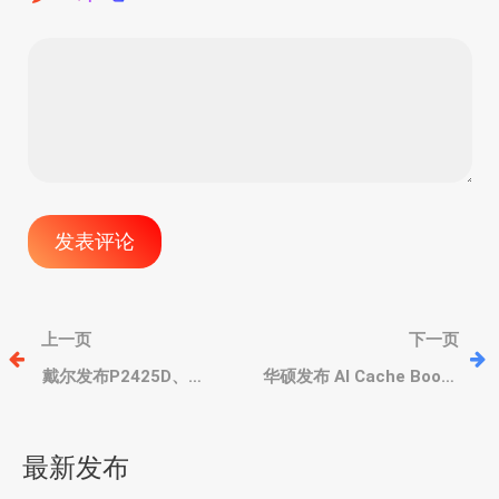
文
上一页
下一页
章
戴尔发布P2425D、
华硕发布 AI Cache Boost
P2425DE、P2725D、
功能，提升 AI 性能，适用
P2725DE、P2725QE、
于 AMD 锐龙、800 系列主
导
P3225QE 和 P3425WE 办
板
最新发布
公显示器
航