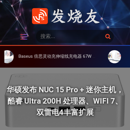
跳
过
内
容
发烧友
搜
搜
索
索
：
Baseus 倍思灵动充伸缩线充电器 67W 3C，超耐用可伸缩线、氮化镓、3C多设备同时充
大上 Paperl
华硕发布 NUC 15 Pro + 迷你主机，
酷睿 Ultra 200H 处理器、WIFI 7、
双雷电4丰富扩展