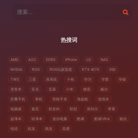
搜
搜
索
索
：
热搜词
AMD
AOC
DDR5
iPhone
LG
NAS
NVIDIA
ROG
ROG玩家国度
RTX 4070
SSD
TWS
三星
准系统
十铨
华为
华擎
华硕
变形本
安克
宏碁
小米
微星
戴尔
折叠手机
掌机
智能手表
海盗船
游戏本
电脑展
索尼
联发科
联想
英特尔
苹果
超薄本
轻薄本
迷你电脑
酷睿
酷睿Ultra
银欣
锐炫
锐龙
骁龙
高通