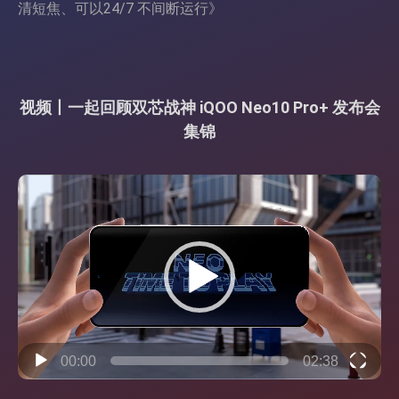
清短焦、可以24/7 不间断运行
》
视频丨一起回顾双芯战神 iQOO Neo10 Pro+ 发布会
集锦
视
频
播
放
器
00:00
02:38