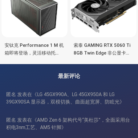
安钛克 Performance 1 M 机
索泰 GAMING RTX 5060 Ti
箱即将登场，灵活移动托
8GB Twin Edge 非公显卡，
盘、双舱位、扩展 RTX
双风扇散热器、8GB显存
4090/RTX 5090
最新评论
匿名
发表在《
LG 45GX990A、LG 45GX950A 和 LG
39GX90SA 显示器，双模切换、曲面超宽屏、防眩光
》
匿名
发表在《
AMD Zen 6 架构代号“美杜莎”，全面采用台
积电3nm工艺、AM5 针脚
》