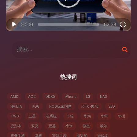
00:00
02:38
搜
搜
索
索
：
热搜词
AMD
AOC
DDR5
iPhone
LG
NAS
NVIDIA
ROG
ROG玩家国度
RTX 4070
SSD
TWS
三星
准系统
十铨
华为
华擎
华硕
变形本
安克
宏碁
小米
微星
戴尔
折叠手机
掌机
智能手表
海盗船
游戏本