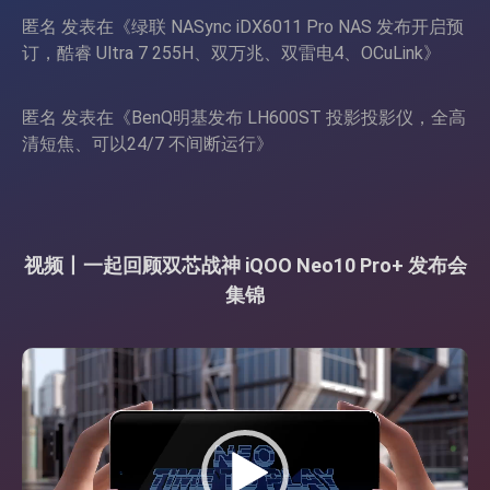
匿名
发表在《
绿联 NASync iDX6011 Pro NAS 发布开启预
订，酷睿 Ultra 7 255H、双万兆、双雷电4、OCuLink
》
匿名
发表在《
BenQ明基发布 LH600ST 投影投影仪，全高
清短焦、可以24/7 不间断运行
》
视频丨一起回顾双芯战神 iQOO Neo10 Pro+ 发布会
集锦
视
频
播
放
器