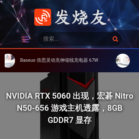
跳
过
内
容
发烧友
搜
搜
索
索
：
Baseus 倍思灵动充伸缩线充电器 67W 3C，超耐用可伸缩线、氮化镓、3C多设备同时充
大上 Paperl
NVIDIA RTX 5060 出现，宏碁 Nitro
N50-656 游戏主机透露，8GB
GDDR7 显存