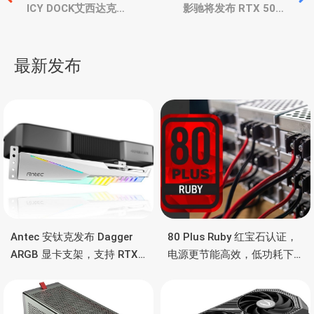
章
ICY DOCK艾西达克
影驰将发布 RTX 5090
ExpressSlot Core
HOF 名人堂，30相奢华供
MB312M4P-B 转接卡，能
电、双16Pin、超频创下新
导
装双 M.2 SSD
世界纪录
最新发布
航
Antec 安钛克发布 Dagger
80 Plus Ruby 红宝石认证，
ARGB 显卡支架，支持 RTX
电源更节能高效，低功耗下
5090/4090 顶级显卡，带幻
也非常省电
彩灯效