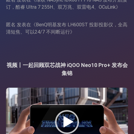
订，酷睿 Ultra 7 255H、双万兆、双雷电4、OCuLink
》
匿名
发表在《
BenQ明基发布 LH600ST 投影投影仪，全高
清短焦、可以24/7 不间断运行
》
视频丨一起回顾双芯战神 iQOO Neo10 Pro+ 发布会
集锦
视
频
播
放
器