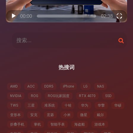
00:00
02:38
搜
搜
索
索
：
热搜词
AMD
AOC
DDR5
iPhone
LG
NAS
NVIDIA
ROG
ROG玩家国度
RTX 4070
SSD
TWS
三星
准系统
十铨
华为
华擎
华硕
变形本
安克
宏碁
小米
微星
戴尔
折叠手机
掌机
智能手表
海盗船
游戏本