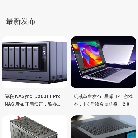
耳挂式耳机，超大“跑道”单
Z40L-N 超薄商用本，不足
元、34小时长续航、通话
1公斤、酷睿 Ultra
导
降噪
200V、可拆卸电池
最新发布
航
绿联 NASync iDX6011 Pro
机械革命发布 “星耀 14 ”游戏
NAS 发布开启预订，酷睿
本，1公斤镁金属机身、2.8K
Ultra 7 255H、双万兆、双
OLED 屏、锐龙处理器、16小
雷电4、OCuLink
时长续航