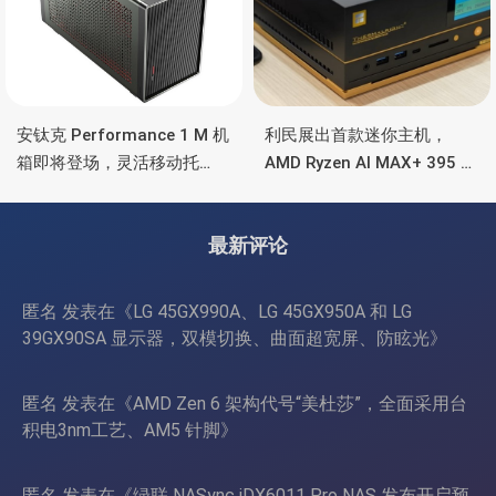
安钛克 Performance 1 M 机
利民展出首款迷你主机，
箱即将登场，灵活移动托
AMD Ryzen AI MAX+ 395 处
盘、双舱位、扩展 RTX
理器，水冷散热+屏显
4090/RTX 5090
最新评论
匿名
发表在《
LG 45GX990A、LG 45GX950A 和 LG
39GX90SA 显示器，双模切换、曲面超宽屏、防眩光
》
匿名
发表在《
AMD Zen 6 架构代号“美杜莎”，全面采用台
积电3nm工艺、AM5 针脚
》
匿名
发表在《
绿联 NASync iDX6011 Pro NAS 发布开启预