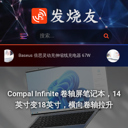
跳
过
内
容
发烧友
搜
搜
索
索
：
Baseus 倍思灵动充伸缩线充电器 67W 3C，超耐用可伸缩线、氮化镓、3C多设备同时充
大上 Paperlik
Compal Infinite 卷轴屏笔记本，14
英寸变18英寸，横向卷轴拉升