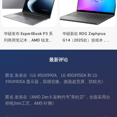
华硕发布 ExpertBook P3 系
华硕新款 ROG Zephyrus
列商用笔记本，AMD 锐龙处
G14（2025款）游戏本，升
理器、70Wh 电池
级锐龙9 270、RTX
5070/5080、3K OLED高刷
最新评论
屏
匿名
发表在《
LG 45GX990A、LG 45GX950A 和 LG
39GX90SA 显示器，双模切换、曲面超宽屏、防眩光
》
匿名
发表在《
AMD Zen 6 架构代号“美杜莎”，全面采用台
积电3nm工艺、AM5 针脚
》