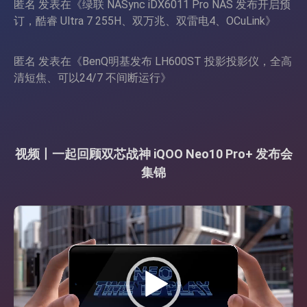
匿名
发表在《
绿联 NASync iDX6011 Pro NAS 发布开启预
订，酷睿 Ultra 7 255H、双万兆、双雷电4、OCuLink
》
匿名
发表在《
BenQ明基发布 LH600ST 投影投影仪，全高
清短焦、可以24/7 不间断运行
》
视频丨一起回顾双芯战神 iQOO Neo10 Pro+ 发布会
集锦
视
频
播
放
器