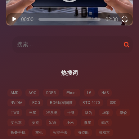
00:00
02:38
搜
搜
索
索
：
热搜词
AMD
AOC
DDR5
iPhone
LG
NAS
NVIDIA
ROG
ROG玩家国度
RTX 4070
SSD
TWS
三星
准系统
十铨
华为
华擎
华硕
变形本
安克
宏碁
小米
微星
戴尔
折叠手机
掌机
智能手表
海盗船
游戏本