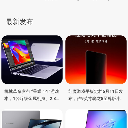
章
掌机，酷似FC红白机手柄
One 模块化笔记本，采用
树莓派 CM 模块化平台
导
最新发布
航
机械革命发布 “星耀 14 ”游戏
红魔游戏平板定档6月11日发
本，1公斤镁金属机身、2.8K
布，传9英寸骁龙8至尊版小
OLED 屏、锐龙处理器、16小
钢炮，主动散热
时长续航