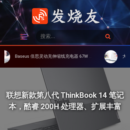
跳
过
内
容
发烧友
搜
搜
索
索
：
eus 倍思灵动充伸缩线充电器 67W 3C，超耐用可伸缩线、氮化镓、3C多设备同时充
大上 Paperlike 
联想新款第八代 ThinkBook 14 笔记
本，酷睿 200H 处理器、扩展丰富