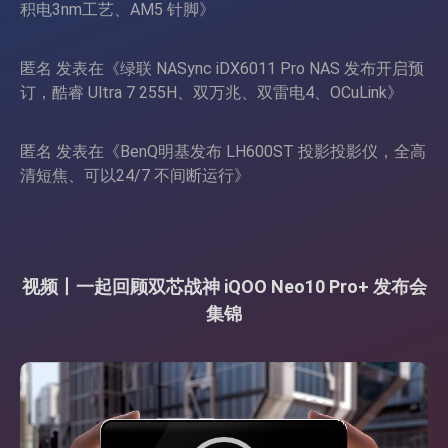
积电3nm工艺、AM5 针脚
》
匿名
发表在《
绿联 NASync iDX6011 Pro NAS 发布开启预
订，酷睿 Ultra 7 255H、双万兆、双雷电4、OCuLink
》
匿名
发表在《
BenQ明基发布 LH600ST 投影投影仪，全高
清短焦、可以24/7 不间断运行
》
视频丨一起回顾双芯战神 iQOO Neo10 Pro+ 发布会
集锦
视
频
播
放