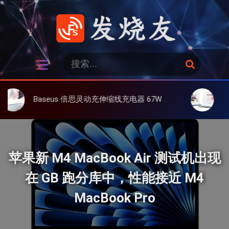
跳
过
内
容
发烧友
搜
搜
索
索
：
Baseus 倍思灵动充伸缩线充电器 67W 3C，超耐用可伸缩线、氮化镓、3C多设备同时充
大上 Paperli
苹果新 M4 MacBook Air 测试机出现
在 GB 跑分库中，性能接近 M4
MacBook Pro