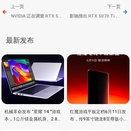
文
上一页
下一页
章
NVIDIA 正在调查 RTX 50
影驰推出 RTX 5070 Ti 金
系列黑屏/宕机问题，驱动
属大师、魔刃和圣刃非公
暂时无法修复，或需更新
卡，全系三风扇散热器、
导
BIOS解决
最多6热管
最新发布
航
机械革命发布 “星耀 14 ”游戏
红魔游戏平板定档6月11日发
本，1公斤镁金属机身、2.8K
布，传9英寸骁龙8至尊版小
OLED 屏、锐龙处理器、16小
钢炮，主动散热