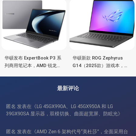
时长续航
华硕发布 ExpertBook P3 系
华硕新款 ROG Zephyrus
列商用笔记本，AMD 锐龙处
G14（2025款）游戏本，升
理器、70Wh 电池
级锐龙9 270、RTX
5070/5080、3K OLED高刷
最新评论
屏
匿名
发表在《
LG 45GX990A、LG 45GX950A 和 LG
39GX90SA 显示器，双模切换、曲面超宽屏、防眩光
》
匿名
发表在《
AMD Zen 6 架构代号“美杜莎”，全面采用台