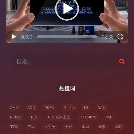
器
00:00
02:38
搜
搜
索
索
：
热搜词
AMD
AOC
DDR5
iPhone
LG
NAS
NVIDIA
ROG
ROG玩家国度
RTX 4070
SSD
TWS
三星
准系统
十铨
华为
华擎
华硕