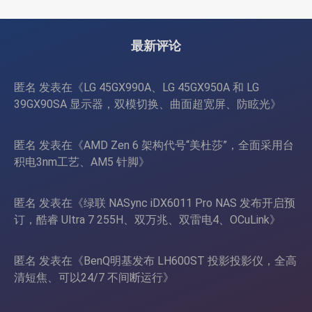
盘、双舱位、扩展 RTX
双风扇散热器、8GB显存
4090/RTX 5090
最新评论
匿名
发表在《
LG 45GX990A、LG 45GX950A 和 LG
39GX90SA 显示器，双模切换、曲面超宽屏、防眩光
》
匿名
发表在《
AMD Zen 6 架构代号“美杜莎”，全面采用台
积电3nm工艺、AM5 针脚
》
匿名
发表在《
绿联 NASync iDX6011 Pro NAS 发布开启预
订，酷睿 Ultra 7 255H、双万兆、双雷电4、OCuLink
》
匿名
发表在《
BenQ明基发布 LH600ST 投影投影仪，全高
清短焦、可以24/7 不间断运行
》