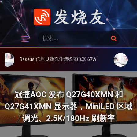
跳
过
内
容
发烧友
搜
搜
索
索
：
Baseus 倍思灵动充伸缩线充电器 67W 3C，超耐用可伸缩线、氮化镓、3C多设备同时充
大上 Paper
冠捷AOC 发布 Q27G40XMN 和
Q27G41XMN 显示器，MiniLED 区域
调光、2.5K/180Hz 刷新率