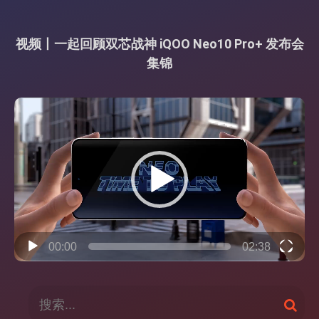
视频丨一起回顾双芯战神 iQOO Neo10 Pro+ 发布会
集锦
视
频
播
放
器
00:00
02:38
搜
搜
索
索