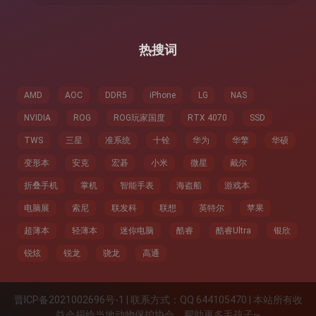
：
热搜词
AMD
AOC
DDR5
iPhone
LG
NAS
NVIDIA
ROG
ROG玩家国度
RTX 4070
SSD
TWS
三星
准系统
十铨
华为
华擎
华硕
变形本
安克
宏碁
小米
微星
戴尔
折叠手机
掌机
智能手表
海盗船
游戏本
电脑展
索尼
联发科
联想
英特尔
苹果
超薄本
轻薄本
迷你电脑
酷睿
酷睿Ultra
银欣
锐炫
锐龙
骁龙
高通
晋ICP备2021002696号-1 | 联系方式：QQ 644105470 | 本站所有收
益会捐给当地动物保护协会，帮助更多毛孩子~