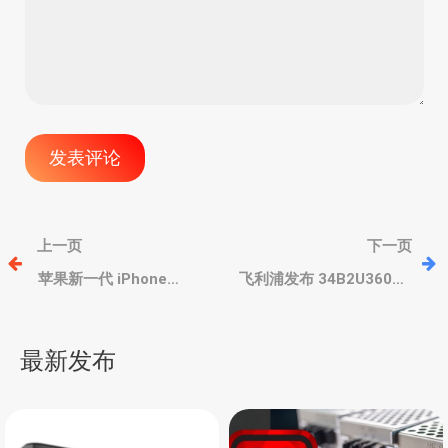
文
上一页
下一页
章
苹果新一代 iPhone
飞利浦发布 34B2U3600C
SE4/iPhone 16E 爆料汇
显示器，超宽曲面带鱼
总：全新设计、坚固耐
屏，全功能USB-C/网孔
导
用、苹果自家5G基带、
最新发布
8GB大内存
航