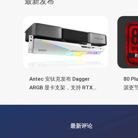
最新发布
航
Antec 安钛克发布 Dagger
80 P
ARGB 显卡支架，支持 RTX
源更
5090/4090 顶级显卡，带幻彩
常省
灯效
最新评论