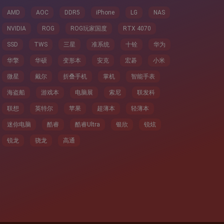
AMD
AOC
DDR5
iPhone
LG
NAS
NVIDIA
ROG
ROG玩家国度
RTX 4070
SSD
TWS
三星
准系统
十铨
华为
华擎
华硕
变形本
安克
宏碁
小米
微星
戴尔
折叠手机
掌机
智能手表
海盗船
游戏本
电脑展
索尼
联发科
联想
英特尔
苹果
超薄本
轻薄本
迷你电脑
酷睿
酷睿Ultra
银欣
锐炫
锐龙
骁龙
高通