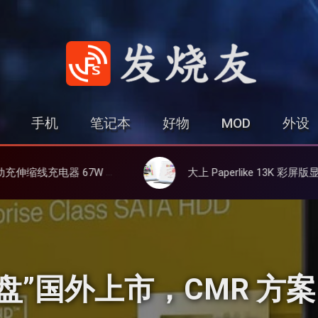
发烧友
手机
笔记本
好物
MOD
外设
线、氮化镓、3C多设备同时充
大上 Paperlike 13K 彩屏版显示屏，13.3英寸高刷彩色墨水
 “金盘”国外上市，CMR 方