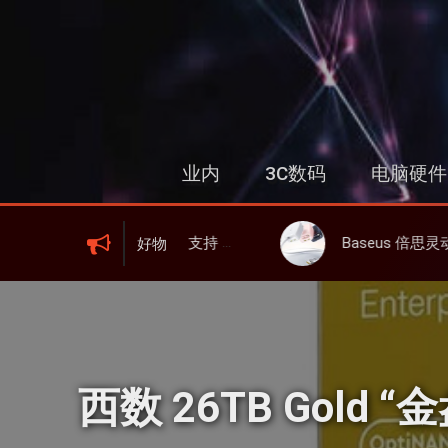
跳
过
内
容
业内
3C数码
电脑硬件
WIFI 6、屏显、6000mAh 电池、峰值下行2.0Gbps
Baseus 倍思灵动充伸缩线充电器 67W 3C，超耐用可伸缩
好物
西数 26TB Gold