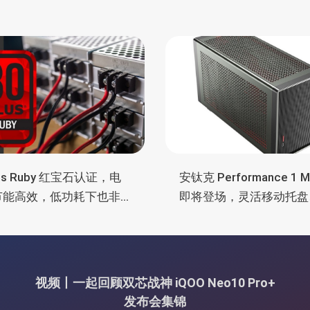
lus Ruby 红宝石认证，电
安钛克 Performance 1 
节能高效，低功耗下也非
即将登场，灵活移动托盘
电
舱位、扩展 RTX 4090/R
5090
视频丨一起回顾双芯战神 iQOO Neo10 Pro+
发布会集锦