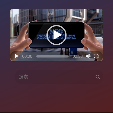
视
频
播
放
器
00:00
02:38
搜
搜
索
索
：