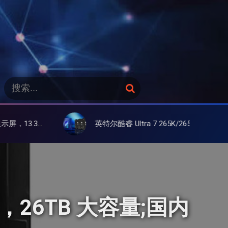
搜
搜
索
索
：
屏
英特尔酷睿 Ultra 7 265K/265KF 官降100美元促销，快和酷睿 Ultra 5 差不多了
案，26TB 大容量;国内