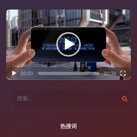
视
频
播
放
器
00:00
02:38
搜
搜
索
索
：
热搜词