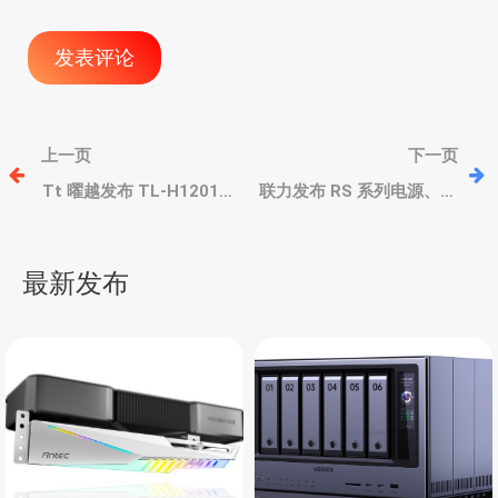
文
上一页
下一页
章
Tt 曜越发布 TL-H12015
联力发布 RS 系列电源、万
系列风扇，15mm厚、高
能屏风扇控制器，
风量、低噪音
Hydroshift II LCD 360R水
导
冷和积木风扇
最新发布
航