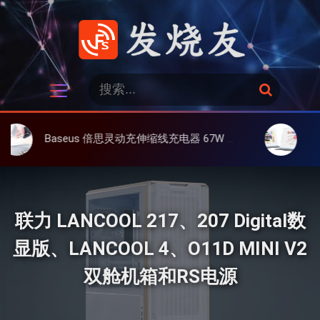
跳
过
内
容
发烧友
搜
搜
索
索
：
Baseus 倍思灵动充伸缩线充电器 67W 3C，超耐用可伸缩线、氮化镓、3C多设备同时充
大上 Paperlik
联力 LANCOOL 217、207 Digital数
显版、LANCOOL 4、O11D MINI V2
双舱机箱和RS电源