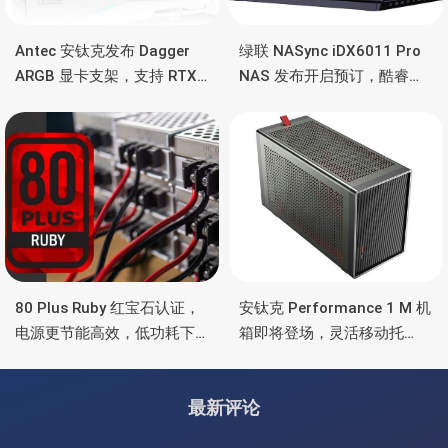
Antec 安钛克发布 Dagger
绿联 NASync iDX6011 Pro
ARGB 显卡支架，支持 RTX
NAS 发布开启预订，酷睿
5090/4090 顶级显卡，带幻
Ultra 7 255H、双万兆、双
彩灯效
雷电4、OCuLink
80 Plus Ruby 红宝石认证，
安钛克 Performance 1 M 机
电源更节能高效，低功耗下
箱即将登场，灵活移动托
也非常省电
盘、双舱位、扩展 RTX
4090/RTX 5090
最新评论