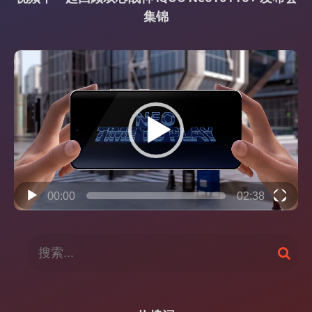
集锦
视
频
播
放
器
00:00
02:38
搜
搜
索
索
：