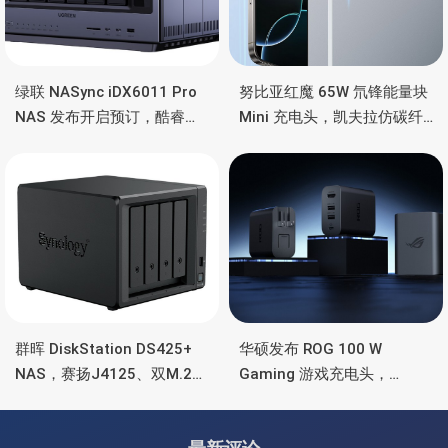
绿联 NASync iDX6011 Pro
努比亚红魔 65W 氘锋能量块
NAS 发布开启预订，酷睿
Mini 充电头，凯夫拉仿碳纤
Ultra 7 255H、双万兆、双
维、氮化镓、2C均支持65W
雷电4、OCuLink
功率
群晖 DiskStation DS425+
华硕发布 ROG 100 W
NAS，赛扬J4125、双M.2
Gaming 游戏充电头，
SSD 扩展、千兆+2.5G千兆
HDMI、双USB-A+USB-C