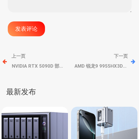
文
上一页
下一页
章
NVIDIA RTX 5090D 部分
AMD 锐龙9 9955HX3D、
显卡更新驱动无法点亮，
9955HX/9850HX 游戏本3
还有烧供电接口
月底-4月上市，配合
导
NVIDIA RTX 50独显
最新发布
航