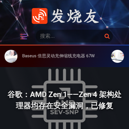
跳
过
内
容
发烧友
搜
搜
索
索
：
Baseus 倍思灵动充伸缩线充电器 67W 3C，超耐用可伸缩线、氮化镓、3C多设备同时充
大上 Pap
谷歌：AMD Zen 1——Zen 4 架构处
理器均存在安全漏洞，已修复