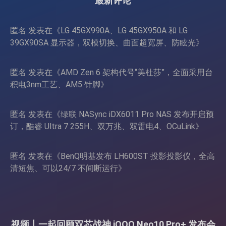
最新评论
匿名
发表在《
LG 45GX990A、LG 45GX950A 和 LG
39GX90SA 显示器，双模切换、曲面超宽屏、防眩光
》
匿名
发表在《
AMD Zen 6 架构代号“美杜莎”，全面采用台
积电3nm工艺、AM5 针脚
》
匿名
发表在《
绿联 NASync iDX6011 Pro NAS 发布开启预
订，酷睿 Ultra 7 255H、双万兆、双雷电4、OCuLink
》
匿名
发表在《
BenQ明基发布 LH600ST 投影投影仪，全高
清短焦、可以24/7 不间断运行
》
视频丨一起回顾双芯战神 iQOO Neo10 Pro+ 发布会