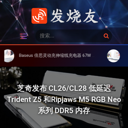
跳
过
内
容
发烧友
搜
搜
索
索
：
Baseus 倍思灵动充伸缩线充电器 67W 3C，超耐用可伸缩线、氮化镓、3C多设备同时充
大上 Paperli
芝奇发布 CL26/CL28 低延迟
Trident Z5 和Ripjaws M5 RGB Neo
系列 DDR5 内存