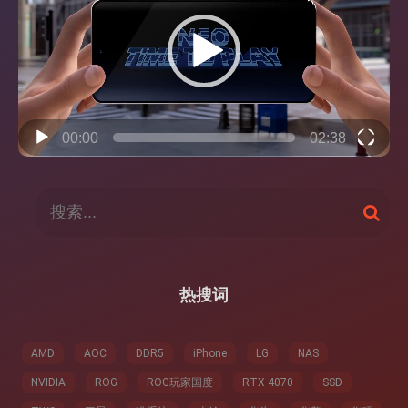
播
放
器
00:00
02:38
搜
搜
索
索
：
热搜词
AMD
AOC
DDR5
iPhone
LG
NAS
NVIDIA
ROG
ROG玩家国度
RTX 4070
SSD