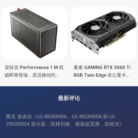
5090/4090 顶级显卡，带幻
也非常省电
彩灯效
安钛克 Performance 1 M 机
索泰 GAMING RTX 5060 Ti
箱即将登场，灵活移动托
8GB Twin Edge 非公显卡，
盘、双舱位、扩展 RTX
双风扇散热器、8GB显存
4090/RTX 5090
最新评论
匿名
发表在《
LG 45GX990A、LG 45GX950A 和 LG
39GX90SA 显示器，双模切换、曲面超宽屏、防眩光
》