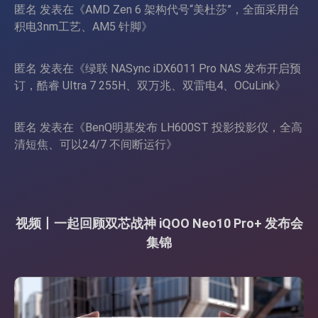
匿名
发表在《
AMD Zen 6 架构代号“美杜莎”，全面采用台
积电3nm工艺、AM5 针脚
》
匿名
发表在《
绿联 NASync iDX6011 Pro NAS 发布开启预
订，酷睿 Ultra 7 255H、双万兆、双雷电4、OCuLink
》
匿名
发表在《
BenQ明基发布 LH600ST 投影投影仪，全高
清短焦、可以24/7 不间断运行
》
视频丨一起回顾双芯战神 iQOO Neo10 Pro+ 发布会
集锦
视
频