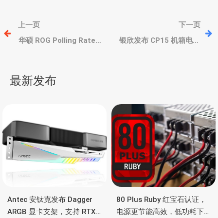
文
上一页
下一页
章
华硕 ROG Polling Rate
银欣发布 CP15 机箱电源
Booster 回报率加速器，
开关转接线，90度设计不
8K 轮询率，有线/无线低延
遮挡显卡
导
迟
最新发布
航
Antec 安钛克发布 Dagger
80 Plus Ruby 红宝石认证，
ARGB 显卡支架，支持 RTX
电源更节能高效，低功耗下