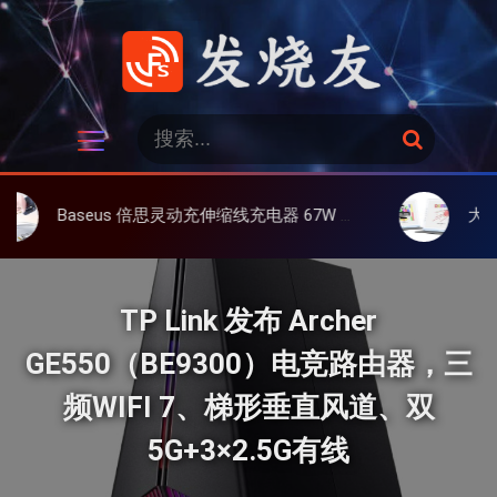
跳
过
内
容
发烧友
搜
搜
索
索
：
seus 倍思灵动充伸缩线充电器 67W 3C，超耐用可伸缩线、氮化镓、3C多设备同时充
大上 Paperlike
TP Link 发布 Archer
GE550（BE9300）电竞路由器，三
频WIFI 7、梯形垂直风道、双
5G+3×2.5G有线