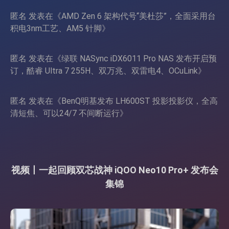
匿名
发表在《
AMD Zen 6 架构代号“美杜莎”，全面采用台
积电3nm工艺、AM5 针脚
》
匿名
发表在《
绿联 NASync iDX6011 Pro NAS 发布开启预
订，酷睿 Ultra 7 255H、双万兆、双雷电4、OCuLink
》
匿名
发表在《
BenQ明基发布 LH600ST 投影投影仪，全高
清短焦、可以24/7 不间断运行
》
视频丨一起回顾双芯战神 iQOO Neo10 Pro+ 发布会
集锦
视
频