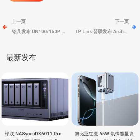
文
上一页
下一页
章
铭凡发布 UN100/150P 迷
TP Link 普联发布 Archer
你主机，英特尔
TBE550E、TBE400E 台
N100/N150、丰富扩展
式机网卡，三频WIFI 7、蓝
导
牙5.4
最新发布
航
绿联 NASync iDX6011 Pro
努比亚红魔 65W 氘锋能量块