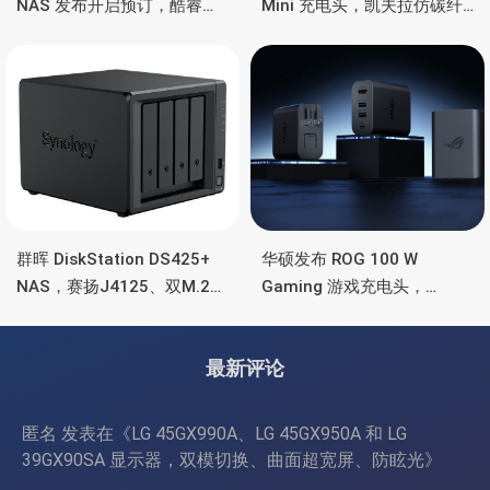
NAS 发布开启预订，酷睿
Mini 充电头，凯夫拉仿碳纤
Ultra 7 255H、双万兆、双
维、氮化镓、2C均支持65W
雷电4、OCuLink
功率
群晖 DiskStation DS425+
华硕发布 ROG 100 W
NAS，赛扬J4125、双M.2
Gaming 游戏充电头，
SSD 扩展、千兆+2.5G千兆
HDMI、双USB-A+USB-C
最新评论
匿名
发表在《
LG 45GX990A、LG 45GX950A 和 LG
39GX90SA 显示器，双模切换、曲面超宽屏、防眩光
》