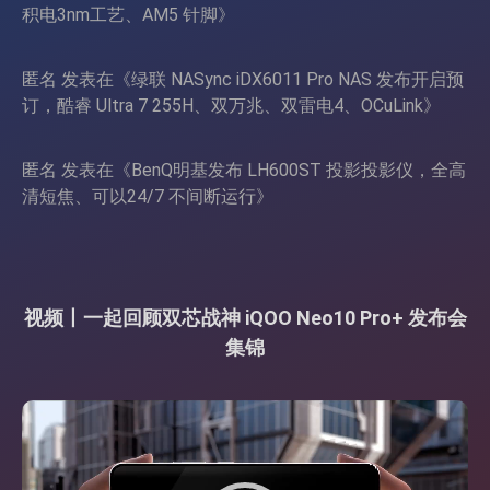
积电3nm工艺、AM5 针脚
》
匿名
发表在《
绿联 NASync iDX6011 Pro NAS 发布开启预
订，酷睿 Ultra 7 255H、双万兆、双雷电4、OCuLink
》
匿名
发表在《
BenQ明基发布 LH600ST 投影投影仪，全高
清短焦、可以24/7 不间断运行
》
视频丨一起回顾双芯战神 iQOO Neo10 Pro+ 发布会
集锦
视
频
播