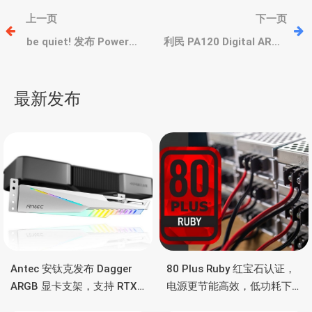
文
上一页
下一页
章
be quiet! 发布 Power
利民 PA120 Digital ARGB
Zone 2 系列
WHITE“绝双刺客”白色数
750W/850W/1000W 电
显版，CPU/GPU显示温度/
导
源，安静、白金效能、支
负载
最新发布
持 NVIDIA RTX 40/50显卡
航
Antec 安钛克发布 Dagger
80 Plus Ruby 红宝石认证，
ARGB 显卡支架，支持 RTX
电源更节能高效，低功耗下
5090/4090 顶级显卡，带幻
也非常省电