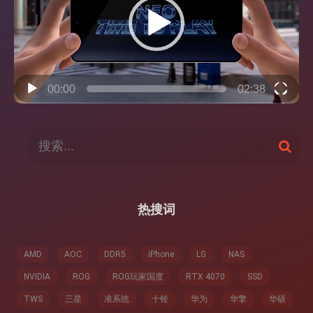
放
器
00:00
02:38
搜
搜
索
索
：
热搜词
AMD
AOC
DDR5
iPhone
LG
NAS
NVIDIA
ROG
ROG玩家国度
RTX 4070
SSD
TWS
三星
准系统
十铨
华为
华擎
华硕