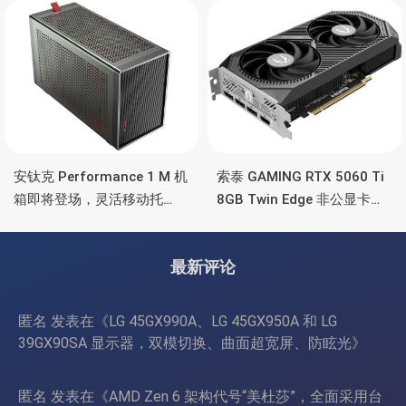
彩灯效
安钛克 Performance 1 M 机
索泰 GAMING RTX 5060 Ti
箱即将登场，灵活移动托
8GB Twin Edge 非公显卡，
盘、双舱位、扩展 RTX
双风扇散热器、8GB显存
4090/RTX 5090
最新评论
匿名
发表在《
LG 45GX990A、LG 45GX950A 和 LG
39GX90SA 显示器，双模切换、曲面超宽屏、防眩光
》
匿名
发表在《
AMD Zen 6 架构代号“美杜莎”，全面采用台