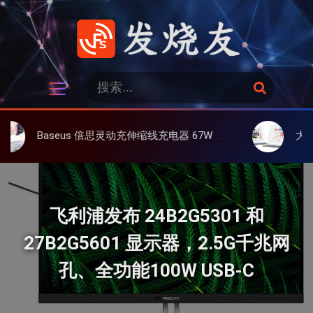
跳
过
内
容
发烧友
搜
搜
索
索
：
eus 倍思灵动充伸缩线充电器 67W 3C，超耐用可伸缩线、氮化镓、3C多设备同时充
大上 Paperlike 
飞利浦发布 24B2G5301 和
27B2G5601 显示器，2.5G千兆网
孔、全功能100W USB-C