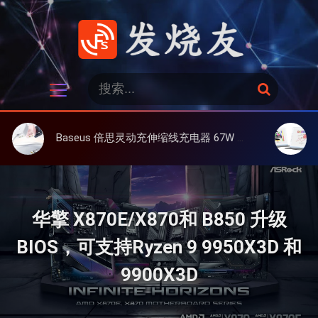
跳
过
内
容
发烧友
搜
搜
索
索
：
Baseus 倍思灵动充伸缩线充电器 67W 3C，超耐用可伸缩线、氮化镓、3C多设备同时充
大上 Paper
华擎 X870E/X870和 B850 升级
BIOS，可支持Ryzen 9 9950X3D 和
9900X3D