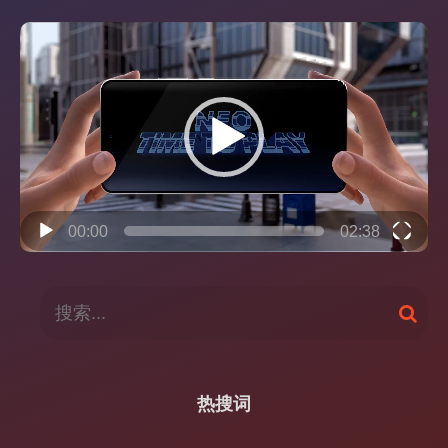
视
频
播
放
器
00:00
02:38
搜
搜
索
索
：
热搜词