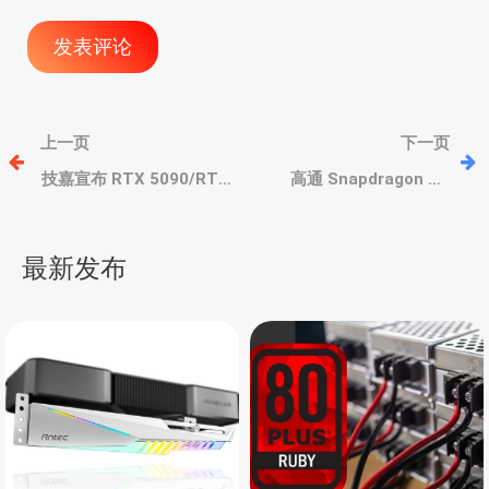
文
上一页
下一页
章
技嘉宣布 RTX 5090/RTX
高通 Snapdragon X2
5080 显卡采用液态金属导
Ultra Premium 处理器出
热，拆卸或导致烧卡
现，或支持12通道内存
导
最新发布
航