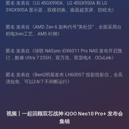
匿名
发表在《
LG 45GX990A、LG 45GX950A 和 LG
39GX90SA 显示器，双模切换、曲面超宽屏、防眩光
》
匿名
发表在《
AMD Zen 6 架构代号“美杜莎”，全面采用台
积电3nm工艺、AM5 针脚
》
匿名
发表在《
绿联 NASync iDX6011 Pro NAS 发布开启预
订，酷睿 Ultra 7 255H、双万兆、双雷电4、OCuLink
》
匿名
发表在《
BenQ明基发布 LH600ST 投影投影仪，全高
清短焦、可以24/7 不间断运行
》
视频丨一起回顾双芯战神 iQOO Neo10 Pro+ 发布会
集锦