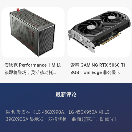
5090/4090 顶级显卡，带幻
也非常省电
彩灯效
安钛克 Performance 1 M 机
索泰 GAMING RTX 5060 Ti
箱即将登场，灵活移动托
8GB Twin Edge 非公显卡，
盘、双舱位、扩展 RTX
双风扇散热器、8GB显存
4090/RTX 5090
最新评论
匿名
发表在《
LG 45GX990A、LG 45GX950A 和 LG
39GX90SA 显示器，双模切换、曲面超宽屏、防眩光
》