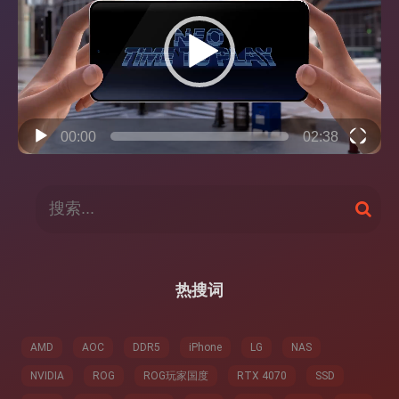
播
放
器
00:00
02:38
搜
搜
索
索
：
热搜词
AMD
AOC
DDR5
iPhone
LG
NAS
NVIDIA
ROG
ROG玩家国度
RTX 4070
SSD