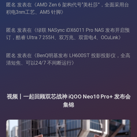
匿名
发表在《
AMD Zen 6 架构代号“美杜莎”，全面采用台
积电3nm工艺、AM5 针脚
》
匿名
发表在《
绿联 NASync iDX6011 Pro NAS 发布开启预
订，酷睿 Ultra 7 255H、双万兆、双雷电4、OCuLink
》
匿名
发表在《
BenQ明基发布 LH600ST 投影投影仪，全高
清短焦、可以24/7 不间断运行
》
视频丨一起回顾双芯战神 iQOO Neo10 Pro+ 发布会
集锦
视
频