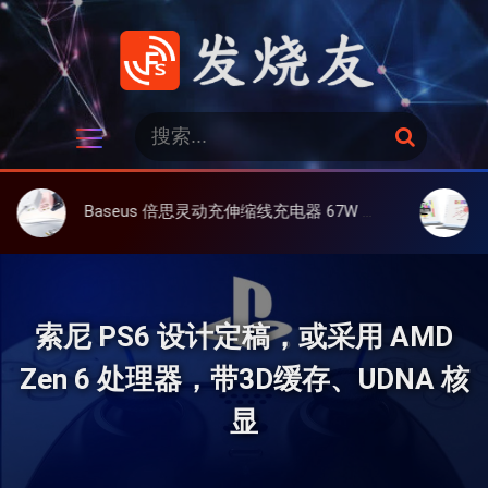
跳
过
内
容
发烧友
搜
搜
索
索
：
Baseus 倍思灵动充伸缩线充电器 67W 3C，超耐用可伸缩线、氮化镓、3C多设备同时充
大上 Pap
索尼 PS6 设计定稿，或采用 AMD
Zen 6 处理器，带3D缓存、UDNA 核
显