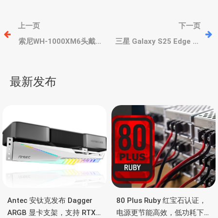
文
上一页
下一页
章
索尼WH-1000XM6头戴耳
三星 Galaxy S25 Edge 只
机，30mm小动圈单元、
支持25W有线快充，
磁吸耳罩、支持蓝牙5.3
4000mAh以内电池，骁龙
导
8至尊、2亿主摄，或4月限
最新发布
量发售
航
Antec 安钛克发布 Dagger
80 Plus Ruby 红宝石认证，
ARGB 显卡支架，支持 RTX
电源更节能高效，低功耗下