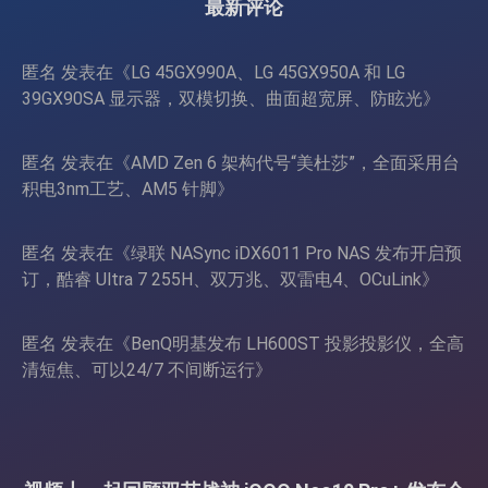
最新评论
匿名
发表在《
LG 45GX990A、LG 45GX950A 和 LG
39GX90SA 显示器，双模切换、曲面超宽屏、防眩光
》
匿名
发表在《
AMD Zen 6 架构代号“美杜莎”，全面采用台
积电3nm工艺、AM5 针脚
》
匿名
发表在《
绿联 NASync iDX6011 Pro NAS 发布开启预
订，酷睿 Ultra 7 255H、双万兆、双雷电4、OCuLink
》
匿名
发表在《
BenQ明基发布 LH600ST 投影投影仪，全高
清短焦、可以24/7 不间断运行
》