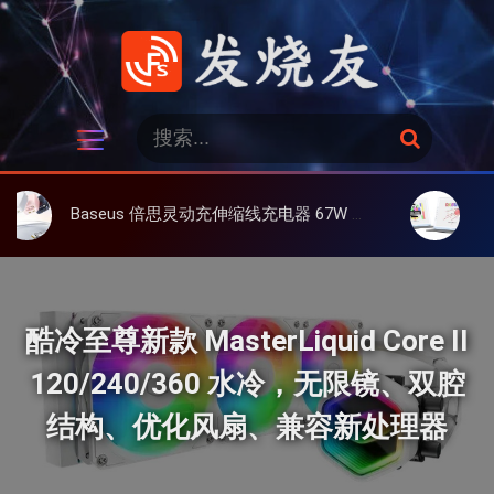
跳
过
内
容
发烧友
搜
搜
索
索
：
Baseus 倍思灵动充伸缩线充电器 67W 3C，超耐用可伸缩线、氮化镓、3C多设备同时充
大上 Paperli
酷冷至尊新款 MasterLiquid Core II
120/240/360 水冷，无限镜、双腔
结构、优化风扇、兼容新处理器