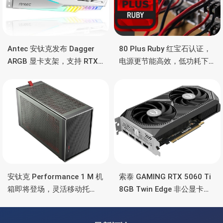
Antec 安钛克发布 Dagger
80 Plus Ruby 红宝石认证，
ARGB 显卡支架，支持 RTX
电源更节能高效，低功耗下
5090/4090 顶级显卡，带幻
也非常省电
彩灯效
安钛克 Performance 1 M 机
索泰 GAMING RTX 5060 Ti
箱即将登场，灵活移动托
8GB Twin Edge 非公显卡，
盘、双舱位、扩展 RTX
双风扇散热器、8GB显存
4090/RTX 5090