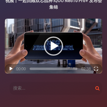
视频丨一起回顾双芯战神 iQOO Neo10 Pro+ 发布会
集锦
视
频
播
放
器
00:00
02:38
搜
搜
索
索
：