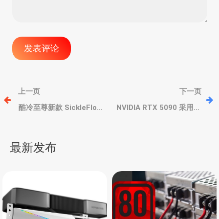
文
上一页
下一页
章
酷冷至尊新款 SickleFlow
NVIDIA RTX 5090 采用液
Edge 120 ARGB 系列风
态金属导热，对比硅脂散
扇，风压、风量提升，噪
热性能低1.8摄氏度
导
音降低
最新发布
航