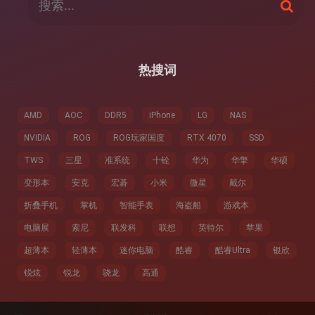
搜
索
索
：
热搜词
AMD
AOC
DDR5
iPhone
LG
NAS
NVIDIA
ROG
ROG玩家国度
RTX 4070
SSD
TWS
三星
准系统
十铨
华为
华擎
华硕
变形本
安克
宏碁
小米
微星
戴尔
折叠手机
掌机
智能手表
海盗船
游戏本
电脑展
索尼
联发科
联想
英特尔
苹果
超薄本
轻薄本
迷你电脑
酷睿
酷睿Ultra
银欣
锐炫
锐龙
骁龙
高通