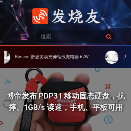
跳
过
内
容
发烧友
搜
搜
索
索
：
us 倍思灵动充伸缩线充电器 67W 3C，超耐用可伸缩线、氮化镓、3C多设备同时充
大上 Paperlike 1
博帝发布 PDP31 移动固态硬盘，抗
摔、1GB/s 读速，手机、平板可用