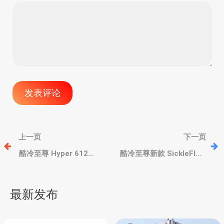
文
上一页
下一页
章
酷冷至尊 Hyper 612
酷冷至尊新款 SickleFlow
APEX 散热器，6热管紧凑
Edge 120 ARGB 系列风
单塔、莫比乌斯风扇、体
扇，风压、风量提升，噪
导
积缩小30%
音降低
最新发布
航