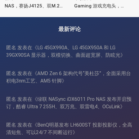
NAS，赛扬J4125、双M.2
Gaming 游戏充电头，
SSD 扩展、千兆+2.5G千兆
HDMI、双USB-A+USB-C
最新评论
匿名
发表在《
LG 45GX990A、LG 45GX950A 和 LG
39GX90SA 显示器，双模切换、曲面超宽屏、防眩光
》
匿名
发表在《
AMD Zen 6 架构代号“美杜莎”，全面采用台
积电3nm工艺、AM5 针脚
》
匿名
发表在《
绿联 NASync iDX6011 Pro NAS 发布开启预
订，酷睿 Ultra 7 255H、双万兆、双雷电4、OCuLink
》
匿名
发表在《
BenQ明基发布 LH600ST 投影投影仪，全高
清短焦、可以24/7 不间断运行
》