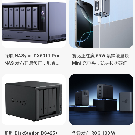
绿联 NASync iDX6011 Pro
努比亚红魔 65W 氘锋能量块
NAS 发布开启预订，酷睿
Mini 充电头，凯夫拉仿碳纤
Ultra 7 255H、双万兆、双
维、氮化镓、2C均支持65W
雷电4、OCuLink
功率
群晖 DiskStation DS425+
华硕发布 ROG 100 W