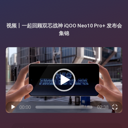
视频丨一起回顾双芯战神 iQOO Neo10 Pro+ 发布会
集锦
视
频
播
放
器
00:00
02:38
搜