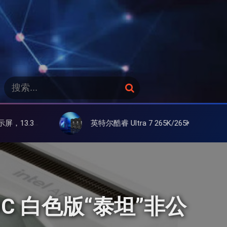
搜
搜
索
索
：
英特尔酷睿 Ultra 7 265K/265KF 官降100美元促销，快和酷睿 Ultra 5 差不多了
una OC 白色版“泰坦”非公