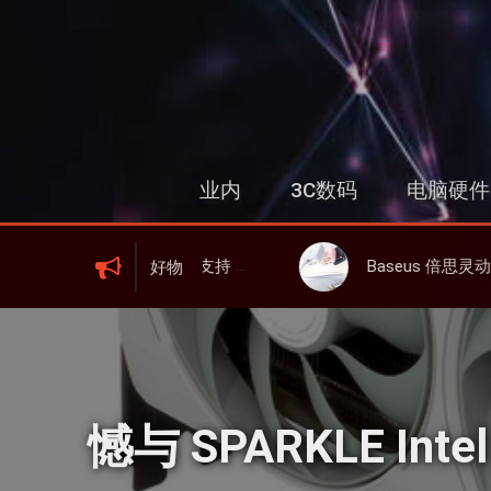
跳
过
内
容
业内
3C数码
电脑硬件
 6、屏显、6000mAh 电池、峰值下行2.0Gbps
Baseus 倍思灵动充伸缩线充电器 67W 3C，超耐用可伸缩线、氮
好物
憾与 SPARKLE Inte