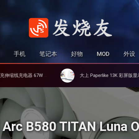
发烧友
手机
笔记本
好物
MOD
外设
化镓、3C多设备同时充
大上 Paperlike 13K 彩屏版显示屏，13.3英寸高刷彩色墨水屏
l Arc B580 TITAN L