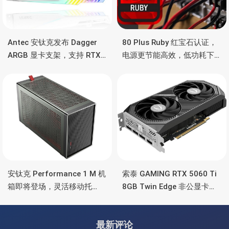
Antec 安钛克发布 Dagger
80 Plus Ruby 红宝石认证，
ARGB 显卡支架，支持 RTX
电源更节能高效，低功耗下
5090/4090 顶级显卡，带幻
也非常省电
彩灯效
安钛克 Performance 1 M 机
索泰 GAMING RTX 5060 Ti
箱即将登场，灵活移动托
8GB Twin Edge 非公显卡，
盘、双舱位、扩展 RTX
双风扇散热器、8GB显存
4090/RTX 5090
最新评论