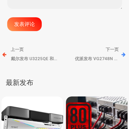
文
上一页
下一页
章
戴尔发布 U3225QE 和
优派发布 VG2748N 和
U2725QE 显示器，4K IPS
XG275D-4K 显示器，无线
black 屏，主打护眼、雷电
投屏、双模切换、防撕裂
导
4
最新发布
航