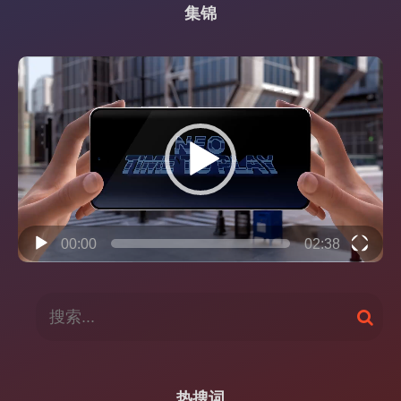
集锦
视
频
播
放
器
00:00
02:38
搜
搜
索
索
：
热搜词