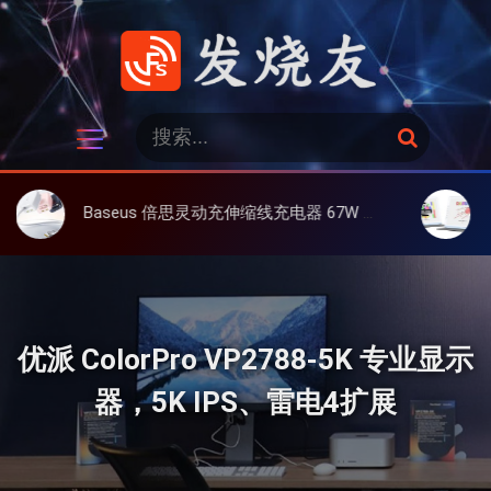
跳
过
内
容
发烧友
搜
搜
索
索
：
Baseus 倍思灵动充伸缩线充电器 67W 3C，超耐用可伸缩线、氮化镓、3C多设备同时充
大上 Pape
优派 ColorPro VP2788-5K 专业显示
器，5K IPS、雷电4扩展