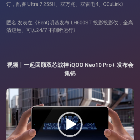
订，酷睿 Ultra 7 255H、双万兆、双雷电4、OCuLink
》
匿名
发表在《
BenQ明基发布 LH600ST 投影投影仪，全高
清短焦、可以24/7 不间断运行
》
视频丨一起回顾双芯战神 iQOO Neo10 Pro+ 发布会
集锦
视
频
播
放
器