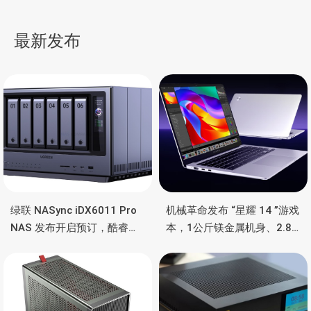
升、micro-OLED 屏幕
曲率OLED带鱼屏，
导
240hz、AI检测
最新发布
航
绿联 NASync iDX6011 Pro
机械革命发布 “星耀 14 ”游戏
NAS 发布开启预订，酷睿
本，1公斤镁金属机身、2.8K
Ultra 7 255H、双万兆、双
OLED 屏、锐龙处理器、16小
雷电4、OCuLink
时长续航