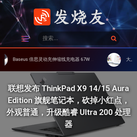
跳
过
内
容
发烧友
搜
搜
索
索
：
 倍思灵动充伸缩线充电器 67W 3C，超耐用可伸缩线、氮化镓、3C多设备同时充
大上 Paperlike 13K
联想发布 ThinkPad X9 14/15 Aura
Edition 旗舰笔记本，砍掉小红点，
外观普通，升级酷睿 Ultra 200 处理
器