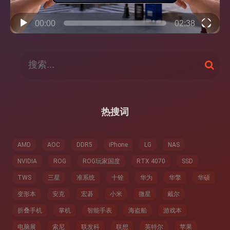
00:00
02:38
搜
搜
索
索
：
热搜词
AMD
AOC
DDR5
iPhone
LG
NAS
NVIDIA
ROG
ROG玩家国度
RTX 4070
SSD
TWS
三星
准系统
十铨
华为
华擎
华硕
变形本
安克
宏碁
小米
微星
戴尔
折叠手机
掌机
智能手表
海盗船
游戏本
电脑展
索尼
联发科
联想
英特尔
苹果