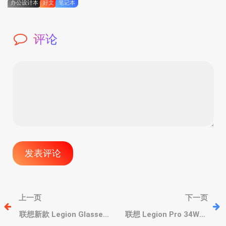
办公设计本
好文
笔记本
评论
文
上一页
下一页
章
联想新款 Legion Glasses
联想 Legion Pro 34WD-
2 拯救者智能眼镜，亮度提
10 拯救者顶级显示器，高