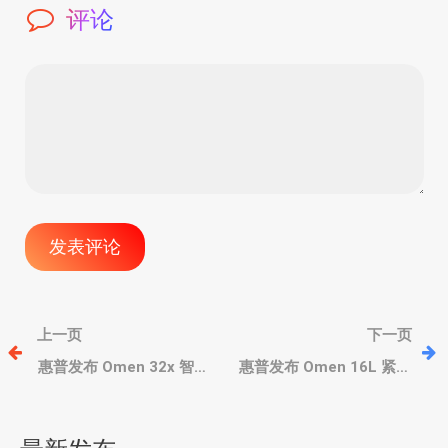
评论
文
上一页
下一页
章
惠普发布 Omen 32x 智能
惠普发布 Omen 16L 紧凑
游戏显示器、Omen 34c
游戏主机，AMD 8000G
G2 超宽带鱼屏
APU/酷睿 Ultra 、配RTX
导
40/RX 7600独显