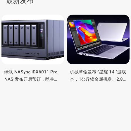
最新发布
航
绿联 NASync iDX6011 Pro
机械革命发布 “星耀 14 ”游戏
NAS 发布开启预订，酷睿
本，1公斤镁金属机身、2.8K
Ultra 7 255H、双万兆、双
OLED 屏、锐龙处理器、16小
雷电4、OCuLink
时长续航