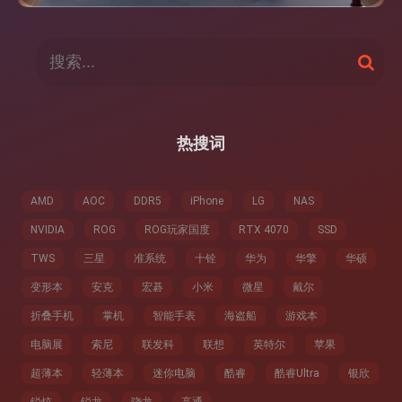
搜
搜
索
索
：
热搜词
AMD
AOC
DDR5
iPhone
LG
NAS
NVIDIA
ROG
ROG玩家国度
RTX 4070
SSD
TWS
三星
准系统
十铨
华为
华擎
华硕
变形本
安克
宏碁
小米
微星
戴尔
折叠手机
掌机
智能手表
海盗船
游戏本
电脑展
索尼
联发科
联想
英特尔
苹果
超薄本
轻薄本
迷你电脑
酷睿
酷睿Ultra
银欣