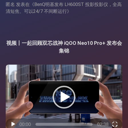
匿名
发表在《
BenQ明基发布 LH600ST 投影投影仪，全高
清短焦、可以24/7 不间断运行
》
视频丨一起回顾双芯战神 iQOO Neo10 Pro+ 发布会
集锦
视
频
播
放
器
00:00
02:38