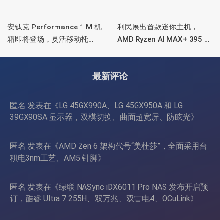
安钛克 Performance 1 M 机
利民展出首款迷你主机，
箱即将登场，灵活移动托
AMD Ryzen AI MAX+ 395 处
盘、双舱位、扩展 RTX
理器，水冷散热+屏显
4090/RTX 5090
最新评论
匿名
发表在《
LG 45GX990A、LG 45GX950A 和 LG
39GX90SA 显示器，双模切换、曲面超宽屏、防眩光
》
匿名
发表在《
AMD Zen 6 架构代号“美杜莎”，全面采用台
积电3nm工艺、AM5 针脚
》
匿名
发表在《
绿联 NASync iDX6011 Pro NAS 发布开启预
订，酷睿 Ultra 7 255H、双万兆、双雷电4、OCuLink
》