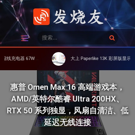
跳
过
内
容
发烧友
搜
搜
索
索
：
化镓、3C多设备同时充
大上 Paperlike 13K 彩屏版显示屏，13.3英寸高刷彩色墨水屏
惠普 Omen Max 16 高端游戏本，
AMD/英特尔酷睿 Ultra 200HX、
RTX 50 系列独显，风扇自清洁、低
延迟无线连接