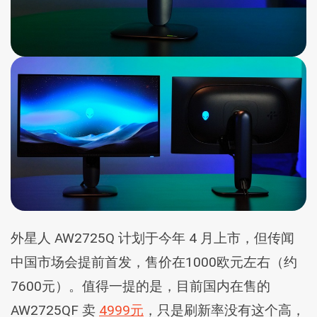
外星人 AW2725Q 计划于今年 4 月上市，但传闻
中国市场会提前首发，售价在1000欧元左右（约
7600元）。值得一提的是，目前国内在售的
AW2725QF 卖
4999元
，只是刷新率没有这个高，