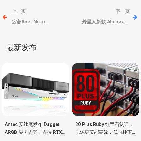
文
上一页
下一页
章
宏碁Acer Nitro
外星人新款 Alienware
V14/15/16/17 AI 入门游
Area-51 游戏主机，升级
戏本，酷睿 Ultra
酷睿 Ultra 200S、RTX
导
200H/AMD 锐龙300、
50/40系列显卡
最新发布
RTX 4050 独显
航
Antec 安钛克发布 Dagger
80 Plus Ruby 红宝石认证，
ARGB 显卡支架，支持 RTX
电源更节能高效，低功耗下
5090/4090 顶级显卡，带幻
也非常省电