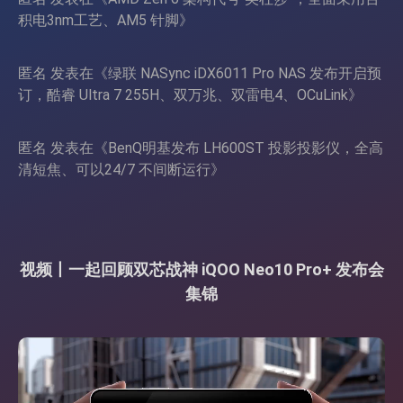
积电3nm工艺、AM5 针脚
》
匿名
发表在《
绿联 NASync iDX6011 Pro NAS 发布开启预
订，酷睿 Ultra 7 255H、双万兆、双雷电4、OCuLink
》
匿名
发表在《
BenQ明基发布 LH600ST 投影投影仪，全高
清短焦、可以24/7 不间断运行
》
视频丨一起回顾双芯战神 iQOO Neo10 Pro+ 发布会
集锦
视
频
播