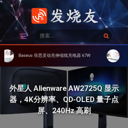
跳
过
内
容
发烧友
搜
搜
索
索
：
Baseus 倍思灵动充伸缩线充电器 67W 3C，超耐用可伸缩线、氮化镓、3C多设备同时充
大上 Paperlik
外星人 Alienware AW2725Q 显示
器，4K分辨率、QD-OLED 量子点
屏、240Hz 高刷