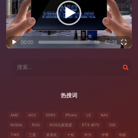
放
器
00:00
02:38
搜
搜
索
索
：
热搜词
AMD
AOC
DDR5
iPhone
LG
NAS
NVIDIA
ROG
ROG玩家国度
RTX 4070
SSD
TWS
三星
准系统
十铨
华为
华擎
华硕