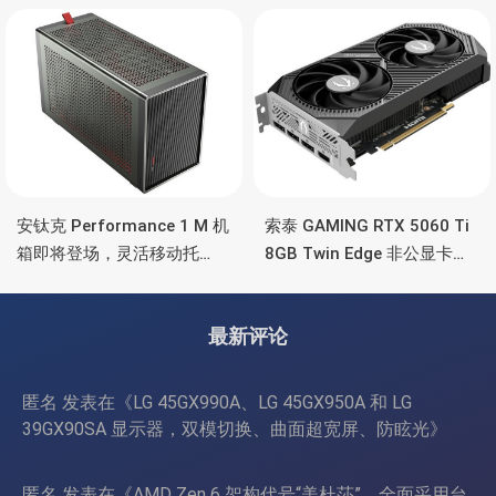
彩灯效
安钛克 Performance 1 M 机
索泰 GAMING RTX 5060 Ti
箱即将登场，灵活移动托
8GB Twin Edge 非公显卡，
盘、双舱位、扩展 RTX
双风扇散热器、8GB显存
4090/RTX 5090
最新评论
匿名
发表在《
LG 45GX990A、LG 45GX950A 和 LG
39GX90SA 显示器，双模切换、曲面超宽屏、防眩光
》
匿名
发表在《
AMD Zen 6 架构代号“美杜莎”，全面采用台