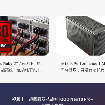
lus Ruby 红宝石认证，电
安钛克 Performance 1 
节能高效，低功耗下也非
即将登场，灵活移动托盘
电
舱位、扩展 RTX 4090/R
5090
视频丨一起回顾双芯战神 iQOO Neo10 Pro+