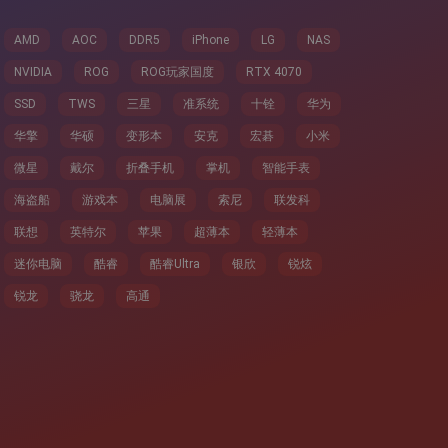
AMD
AOC
DDR5
iPhone
LG
NAS
NVIDIA
ROG
ROG玩家国度
RTX 4070
SSD
TWS
三星
准系统
十铨
华为
华擎
华硕
变形本
安克
宏碁
小米
微星
戴尔
折叠手机
掌机
智能手表
海盗船
游戏本
电脑展
索尼
联发科
联想
英特尔
苹果
超薄本
轻薄本
迷你电脑
酷睿
酷睿Ultra
银欣
锐炫
锐龙
骁龙
高通