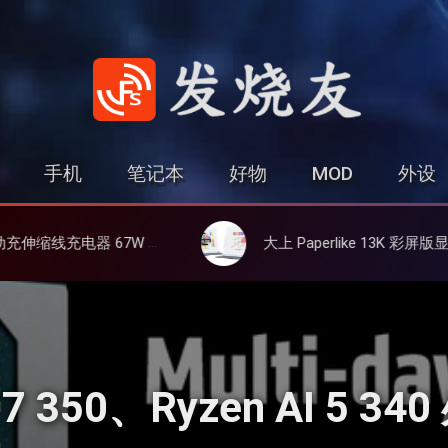
发烧友
手机
笔记本
好物
MOD
外设
、氮化镓、3C多设备同时充
大上 Paperlike 13K 彩屏版显示屏，13.3英寸高刷彩色墨水屏
I 7 350、Ryzen AI 