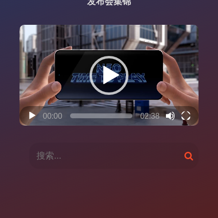
发布会集锦
视
频
播
放
器
00:00
02:38
搜
搜
索
索
：