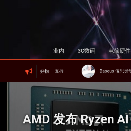
跳
过
内
容
业内
3C数码
电脑硬件
FI 6、屏显、6000mAh 电池、峰值下行2.0Gbps
Baseus 倍思灵动充伸缩线充电器 67W 3C，超耐用可伸缩线
好物
AMD 发布 Ryzen A