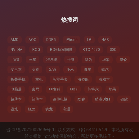
：
热搜词
AMD
AOC
DDR5
iPhone
LG
NAS
NVIDIA
ROG
ROG玩家国度
RTX 4070
SSD
TWS
三星
准系统
十铨
华为
华擎
华硕
变形本
安克
宏碁
小米
微星
戴尔
折叠手机
掌机
智能手表
海盗船
游戏本
电脑展
索尼
联发科
联想
英特尔
苹果
超薄本
轻薄本
迷你电脑
酷睿
酷睿Ultra
银欣
锐炫
锐龙
骁龙
高通
晋ICP备2021002696号-1 | 联系方式：QQ 644105470 | 本站所有收
益会捐给当地动物保护协会，帮助更多毛孩子~