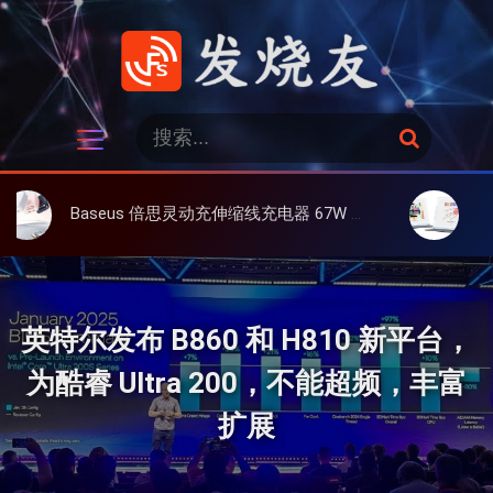
跳
过
内
容
发烧友
搜
搜
索
索
：
Baseus 倍思灵动充伸缩线充电器 67W 3C，超耐用可伸缩线、氮化镓、3C多设备同时充
大上 Paperlik
英特尔发布 B860 和 H810 新平台，
为酷睿 Ultra 200，不能超频，丰富
扩展