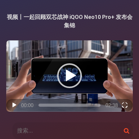
视频丨一起回顾双芯战神 iQOO Neo10 Pro+ 发布会
集锦
视
频
播
放
器
00:00
02:38
搜
搜
索
索