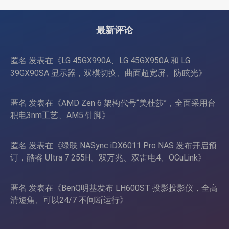
也非常省电
盘、双舱位、扩展 RTX
4090/RTX 5090
最新评论
匿名
发表在《
LG 45GX990A、LG 45GX950A 和 LG
39GX90SA 显示器，双模切换、曲面超宽屏、防眩光
》
匿名
发表在《
AMD Zen 6 架构代号“美杜莎”，全面采用台
积电3nm工艺、AM5 针脚
》
匿名
发表在《
绿联 NASync iDX6011 Pro NAS 发布开启预
订，酷睿 Ultra 7 255H、双万兆、双雷电4、OCuLink
》
匿名
发表在《
BenQ明基发布 LH600ST 投影投影仪，全高
清短焦、可以24/7 不间断运行
》