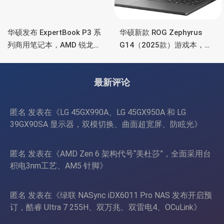
华硕发布 ExpertBook P3 系
华硕新款 ROG Zephyrus
列商用笔记本，AMD 锐龙处
G14（2025款）游戏本，升
理器、70Wh 电池
级锐龙9 270、RTX
5070/5080、3K OLED高刷
最新评论
屏
匿名
发表在《
LG 45GX990A、LG 45GX950A 和 LG
39GX90SA 显示器，双模切换、曲面超宽屏、防眩光
》
匿名
发表在《
AMD Zen 6 架构代号“美杜莎”，全面采用台
积电3nm工艺、AM5 针脚
》
匿名
发表在《
绿联 NASync iDX6011 Pro NAS 发布开启预
订，酷睿 Ultra 7 255H、双万兆、双雷电4、OCuLink
》