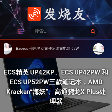
跳
过
内
容
发烧友
搜
搜
索
索
：
Baseus 倍思灵动充伸缩线充电器 67W 3C，超耐用可伸缩线、氮化镓、3C多设备同时充
大上 Paperl
ECS精英 UP42KP、ECS UP42PW 和
ECS UP52PW三款笔记本，AMD
Krackan“海妖”、高通骁龙X Plus处
理器