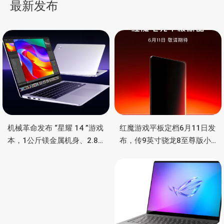
最新发布
航
机械革命发布 “星耀 14 ”游戏
红魔游戏平板定档6月11日发
本，1公斤镁金属机身、2.8K
布，传9英寸骁龙8至尊版小
OLED 屏、锐龙处理器、16小
钢炮，主动散热
时长续航