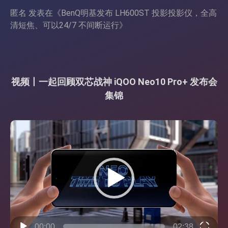
匿名
发表在《
BenQ明基发布 LH600ST 投影投影仪，全高
清短焦、可以24/7 不间断运行
》
视频丨一起回顾双芯战神 iQOO Neo10 Pro+ 发布会
集锦
视
频
播
放
器
00:00
02:38