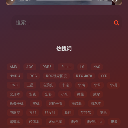
搜
搜
索
索
：
热搜词
AMD
AOC
DDR5
iPhone
LG
NAS
NVIDIA
ROG
ROG玩家国度
RTX 4070
SSD
TWS
三星
准系统
十铨
华为
华擎
华硕
变形本
安克
宏碁
小米
微星
戴尔
折叠手机
掌机
智能手表
海盗船
游戏本
电脑展
索尼
联发科
联想
英特尔
苹果
超薄本
轻薄本
迷你电脑
酷睿
酷睿Ultra
银欣