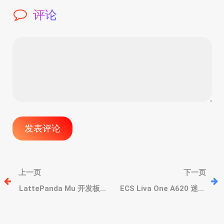
评论
文
上一页
下一页
章
LattePanda Mu 开发板升
ECS Liva One A620 迷你
级酷睿 i3-305 处理器，8
主机，支持AMD Ryzen
核心，CPU/GPU双双提升
9000 新锐龙，支持三路外
导
接显示