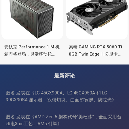
安钛克 Performance 1 M 机
索泰 GAMING RTX 5060 Ti
箱即将登场，灵活移动托
8GB Twin Edge 非公显卡，
盘、双舱位、扩展 RTX
双风扇散热器、8GB显存
4090/RTX 5090
最新评论
匿名
发表在《
LG 45GX990A、LG 45GX950A 和 LG
39GX90SA 显示器，双模切换、曲面超宽屏、防眩光
》
匿名
发表在《
AMD Zen 6 架构代号“美杜莎”，全面采用台
积电3nm工艺、AM5 针脚
》