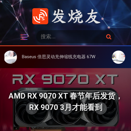
跳
过
内
容
发烧友
搜
搜
索
索
：
Baseus 倍思灵动充伸缩线充电器 67W 3C，超耐用可伸缩线、氮化镓、3C多设备同时充
大上 Pape
AMD RX 9070 XT 春节年后发货，
RX 9070 3月才能看到