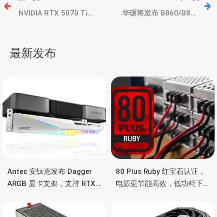
章
NVIDIA RTX 5070 Ti
华硕将发布 B860/B850
Super 和 RTX 5080
ROG、ROG Strix 、TUF
Super 曝光，显存没有惊
GAMING 主板，支持AMD
导
喜
和英特尔新处理器
最新发布
航
Antec 安钛克发布 Dagger
80 Plus Ruby 红宝石认证，
ARGB 显卡支架，支持 RTX
电源更节能高效，低功耗下
5090/4090 顶级显卡，带幻
也非常省电
彩灯效