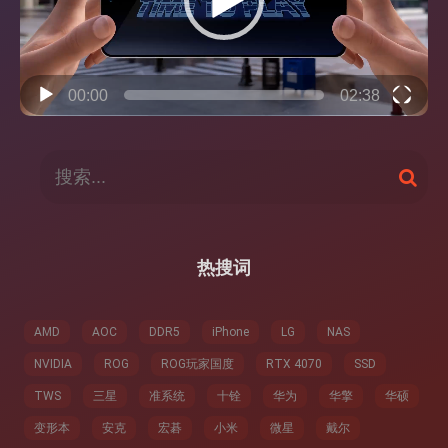
00:00
02:38
搜
搜
索
索
：
热搜词
AMD
AOC
DDR5
iPhone
LG
NAS
NVIDIA
ROG
ROG玩家国度
RTX 4070
SSD
TWS
三星
准系统
十铨
华为
华擎
华硕
变形本
安克
宏碁
小米
微星
戴尔