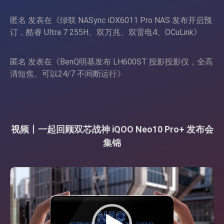
匿名
发表在《
绿联 NASync iDX6011 Pro NAS 发布开启预
订，酷睿 Ultra 7 255H、双万兆、双雷电4、OCuLink
》
匿名
发表在《
BenQ明基发布 LH600ST 投影投影仪，全高
清短焦、可以24/7 不间断运行
》
视频丨一起回顾双芯战神 iQOO Neo10 Pro+ 发布会
集锦
视
频
播
放
器