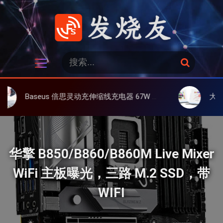
跳
过
内
容
发烧友
搜
搜
索
索
：
eus 倍思灵动充伸缩线充电器 67W 3C，超耐用可伸缩线、氮化镓、3C多设备同时充
大上 Paperlike 
华擎 B850/B860/B860M Live Mixer
WiFi 主板曝光，三路 M.2 SSD，带
WIFI