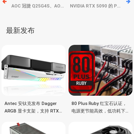
章
AOC 冠捷 Q25G4S、AOC
NVIDIA RTX 5090 的 PCB
27G11ZE3 和 AOC
主板曝光，16颗显存，硕
AG276QSD 显示器
大核心，单16Pin外接供电
导
最新发布
航
Antec 安钛克发布 Dagger
80 Plus Ruby 红宝石认证，
ARGB 显卡支架，支持 RTX
电源更节能高效，低功耗下
5090/4090 顶级显卡，带幻
也非常省电
彩灯效