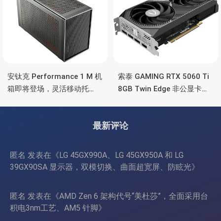
安钛克 Performance 1 M 机
索泰 GAMING RTX 5060 Ti
箱即将登场，灵活移动托
8GB Twin Edge 非公显卡，
盘、双舱位、扩展 RTX
双风扇散热器、8GB显存
4090/RTX 5090
最新评论
匿名
发表在《
LG 45GX990A、LG 45GX950A 和 LG
39GX90SA 显示器，双模切换、曲面超宽屏、防眩光
》
匿名
发表在《
AMD Zen 6 架构代号“美杜莎”，全面采用台
积电3nm工艺、AM5 针脚
》