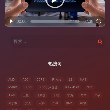
00:00
02:38
搜
搜
索
索
：
热搜词
AMD
AOC
DDR5
iPhone
LG
NAS
NVIDIA
ROG
ROG玩家国度
RTX 4070
SSD
TWS
三星
准系统
十铨
华为
华擎
华硕
变形本
安克
宏碁
小米
微星
戴尔