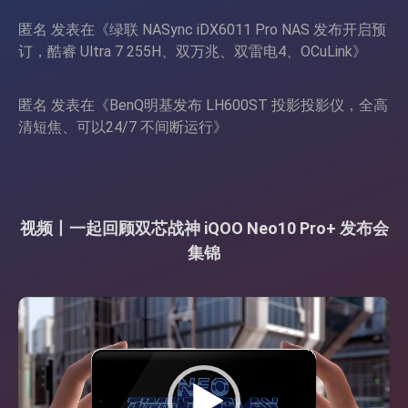
匿名
发表在《
绿联 NASync iDX6011 Pro NAS 发布开启预
订，酷睿 Ultra 7 255H、双万兆、双雷电4、OCuLink
》
匿名
发表在《
BenQ明基发布 LH600ST 投影投影仪，全高
清短焦、可以24/7 不间断运行
》
视频丨一起回顾双芯战神 iQOO Neo10 Pro+ 发布会
集锦
视
频
播
放
器