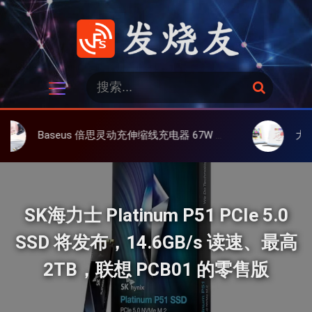
跳
过
内
容
发烧友
搜
搜
索
索
：
aseus 倍思灵动充伸缩线充电器 67W 3C，超耐用可伸缩线、氮化镓、3C多设备同时充
大上 Paperlike
SK海力士 Platinum P51 PCIe 5.0
SSD 将发布，14.6GB/s 读速、最高
2TB，联想 PCB01 的零售版