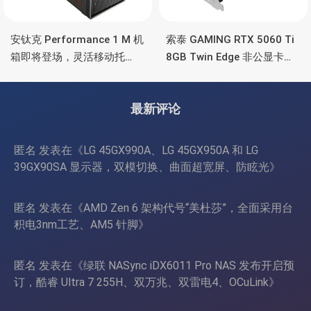
安钛克 Performance 1 M 机
索泰 GAMING RTX 5060 Ti
箱即将登场，灵活移动托
8GB Twin Edge 非公显卡，
盘、双舱位、扩展 RTX
双风扇散热器、8GB显存
4090/RTX 5090
最新评论
匿名
发表在《
LG 45GX990A、LG 45GX950A 和 LG
39GX90SA 显示器，双模切换、曲面超宽屏、防眩光
》
匿名
发表在《
AMD Zen 6 架构代号“美杜莎”，全面采用台
积电3nm工艺、AM5 针脚
》
匿名
发表在《
绿联 NASync iDX6011 Pro NAS 发布开启预
订，酷睿 Ultra 7 255H、双万兆、双雷电4、OCuLink
》