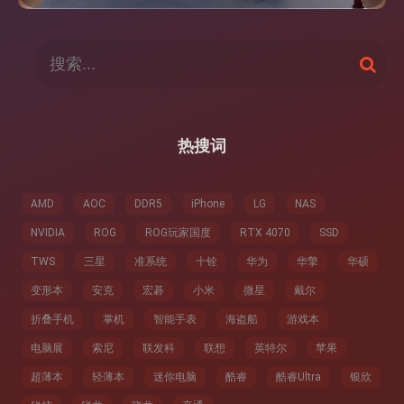
搜
搜
索
索
：
热搜词
AMD
AOC
DDR5
iPhone
LG
NAS
NVIDIA
ROG
ROG玩家国度
RTX 4070
SSD
TWS
三星
准系统
十铨
华为
华擎
华硕
变形本
安克
宏碁
小米
微星
戴尔
折叠手机
掌机
智能手表
海盗船
游戏本
电脑展
索尼
联发科
联想
英特尔
苹果
超薄本
轻薄本
迷你电脑
酷睿
酷睿Ultra
银欣