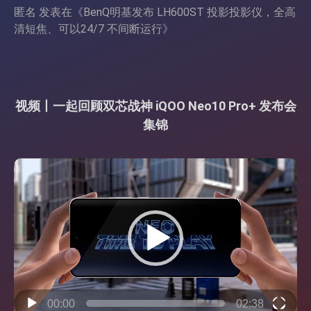
匿名
发表在《
BenQ明基发布 LH600ST 投影投影仪，全高
清短焦、可以24/7 不间断运行
》
视频丨一起回顾双芯战神 iQOO Neo10 Pro+ 发布会
集锦
视
频
播
放
器
00:00
02:38