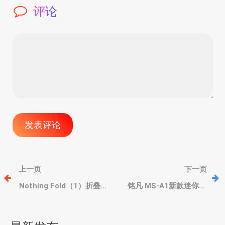
评论
文
上一页
下一页
章
Nothing Fold（1）折叠屏
铭凡 MS-A1新款迷你主
手机概念设计图，横向折
机，升级AMD Ryzen 9
叠、透明背盖+灯效、三摄
9950X、双2.5G、OCulink
导
可外接显卡