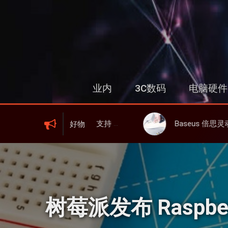
跳
过
内
容
业内
3C数码
电脑硬件
 6、屏显、6000mAh 电池、峰值下行2.0Gbps
Baseus 倍思灵动充伸缩线充电器 67W 3C，超耐用可伸缩线、氮
好物
树莓派发布 Raspber