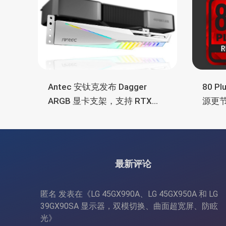
Antec 安钛克发布 Dagger
80 P
ARGB 显卡支架，支持 RTX
源更
5090/4090 顶级显卡，带幻彩
常省
灯效
最新评论
匿名
发表在《
LG 45GX990A、LG 45GX950A 和 LG
39GX90SA 显示器，双模切换、曲面超宽屏、防眩
光
》