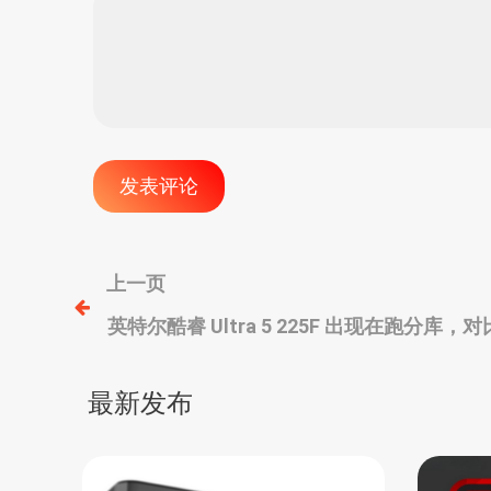
文
上一页
英特尔酷睿 Ultra 5 225F 出现在跑分库，对比
章
心、CES发布
导
最新发布
航