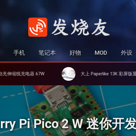
发烧友
手机
笔记本
好物
MOD
外设
化镓、3C多设备同时充
大上 Paperlike 13K 彩屏版显示屏，13.3英寸高刷彩色墨水屏
ry Pi Pico 2 W 迷你