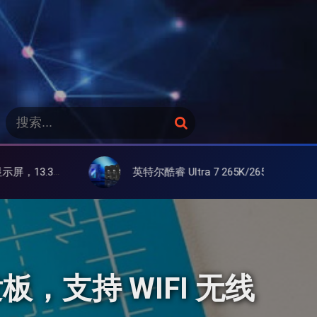
搜
搜
索
索
：
英特尔酷睿 Ultra 7 265K/265KF 官降100美元促销，快和酷睿 Ultra 5 差不多了
开发板，支持 WIFI 无线