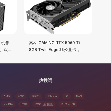
M 机箱
索泰 GAMING RTX 5060 Ti
、双
8GB Twin Edge 非公显卡，双
TX
风扇散热器、8GB显存
热搜词
AMD
AOC
DDR5
iPhone
LG
NAS
NVIDIA
ROG
ROG玩家国度
RTX 4070