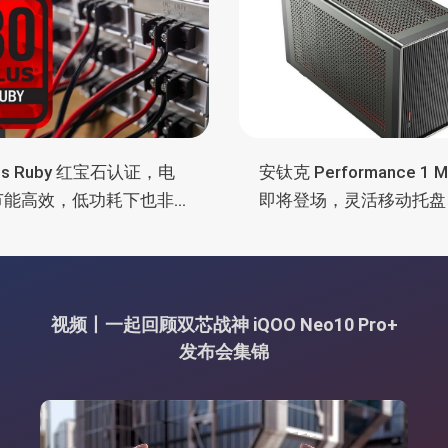
lus Ruby 红宝石认证，电
安钛克 Performance 1 
节能高效，低功耗下也非
即将登场，灵活移动托盘
电
舱位、扩展 RTX 4090/R
5090
视频丨一起回顾双芯战神 iQOO Neo10 Pro+
发布会集锦
视
频