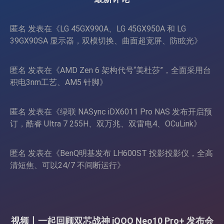
匿名
发表在《
LG 45GX990A、LG 45GX950A 和 LG
39GX90SA 显示器，双模切换、曲面超宽屏、防眩光
》
匿名
发表在《
AMD Zen 6 架构代号“美杜莎”，全面采用台
积电3nm工艺、AM5 针脚
》
匿名
发表在《
绿联 NASync iDX6011 Pro NAS 发布开启预
订，酷睿 Ultra 7 255H、双万兆、双雷电4、OCuLink
》
匿名
发表在《
BenQ明基发布 LH600ST 投影投影仪，全高
清短焦、可以24/7 不间断运行
》
视频丨一起回顾双芯战神 iQOO Neo10 Pro+ 发布会