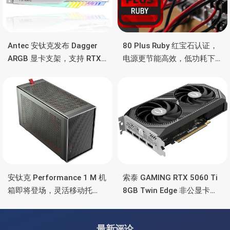
Antec 安钛克发布 Dagger
80 Plus Ruby 红宝石认证，
ARGB 显卡支架，支持 RTX
电源更节能高效，低功耗下
5090/4090 顶级显卡，带幻
也非常省电
彩灯效
安钛克 Performance 1 M 机
索泰 GAMING RTX 5060 Ti
箱即将登场，灵活移动托
8GB Twin Edge 非公显卡，
盘、双舱位、扩展 RTX
双风扇散热器、8GB显存
4090/RTX 5090
最新评论