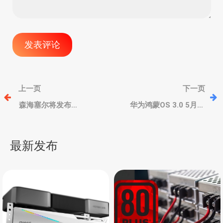
文
上一页
下一页
章
森海塞尔将发布
华为鸿蒙OS 3.0 5月内
Momentum True
测，7月Mate 50系列首
Wireless 3真无线降噪耳
发，骁龙8 4G处理器
导
机，长续航，Qi无线充电
最新发布
盒
航