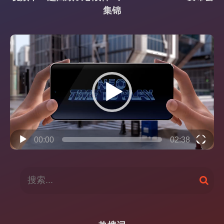
集锦
视
频
播
放
器
00:00
02:38
搜
搜
索
索
：