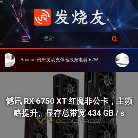
跳
过
内
容
发烧友
搜
搜
索
索
：
Baseus 倍思灵动充伸缩线充电器 67W 3C，超耐用可伸缩线、氮化镓、3C多设备同时充
大上 Paperli
憾讯 RX 6750 XT 红魔非公卡，主频
略提升、显存总带宽 434 GB / s