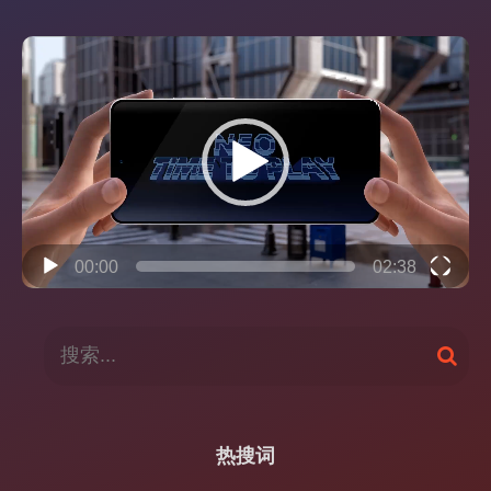
视
频
播
放
器
00:00
02:38
搜
搜
索
索
：
热搜词