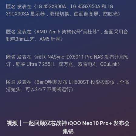
匿名
发表在《
LG 45GX990A、LG 45GX950A 和 LG
39GX90SA 显示器，双模切换、曲面超宽屏、防眩光
》
匿名
发表在《
AMD Zen 6 架构代号“美杜莎”，全面采用台
积电3nm工艺、AM5 针脚
》
匿名
发表在《
绿联 NASync iDX6011 Pro NAS 发布开启预
订，酷睿 Ultra 7 255H、双万兆、双雷电4、OCuLink
》
匿名
发表在《
BenQ明基发布 LH600ST 投影投影仪，全高
清短焦、可以24/7 不间断运行
》
视频丨一起回顾双芯战神 iQOO Neo10 Pro+ 发布会
集锦