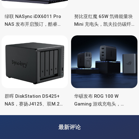
绿联 NASync iDX6011 Pro
努比亚红魔 65W 氘锋能量块
NAS 发布开启预订，酷睿
Mini 充电头，凯夫拉仿碳纤
Ultra 7 255H、双万兆、双
维、氮化镓、2C均支持65W
雷电4、OCuLink
功率
群晖 DiskStation DS425+
华硕发布 ROG 100 W
NAS，赛扬J4125、双M.2
Gaming 游戏充电头，
SSD 扩展、千兆+2.5G千兆
HDMI、双USB-A+USB-C
最新评论