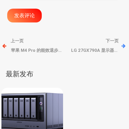
文
上一页
下一页
章
苹果 M4 Pro 的能效退步，
LG 27GX790A 显示器，
不如M4甚至M3，但单/多
2.5K OLED 面板、480Hz
核性能无可挑剔
超高刷/0.03ms 超低延迟
导
最新发布
航