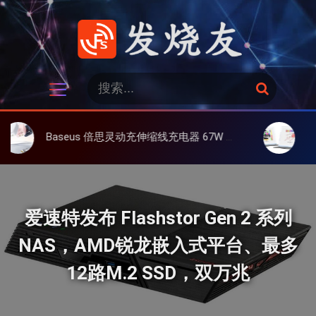
跳
过
内
容
发烧友
搜
搜
索
索
：
Baseus 倍思灵动充伸缩线充电器 67W 3C，超耐用可伸缩线、氮化镓、3C多设备同时充
大上 Paperli
爱速特发布 Flashstor Gen 2 系列
NAS，AMD锐龙嵌入式平台、最多
12路M.2 SSD，双万兆