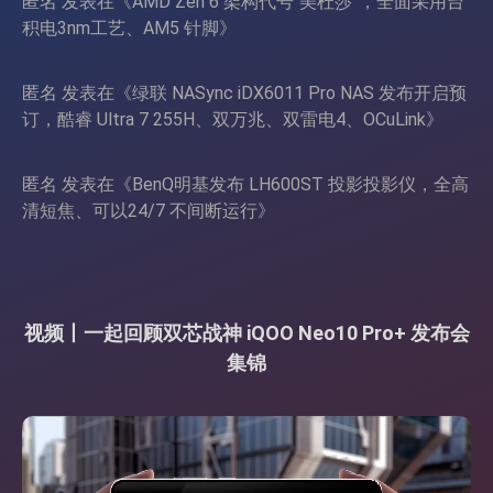
匿名
发表在《
AMD Zen 6 架构代号“美杜莎”，全面采用台
积电3nm工艺、AM5 针脚
》
匿名
发表在《
绿联 NASync iDX6011 Pro NAS 发布开启预
订，酷睿 Ultra 7 255H、双万兆、双雷电4、OCuLink
》
匿名
发表在《
BenQ明基发布 LH600ST 投影投影仪，全高
清短焦、可以24/7 不间断运行
》
视频丨一起回顾双芯战神 iQOO Neo10 Pro+ 发布会
集锦
视
频
播