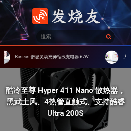
跳
过
内
容
发烧友
搜
搜
索
索
：
aseus 倍思灵动充伸缩线充电器 67W 3C，超耐用可伸缩线、氮化镓、3C多设备同时充
大上 Paperlike
酷冷至尊 Hyper 411 Nano 散热器，
黑武士风、4热管直触式、支持酷睿
Ultra 200S