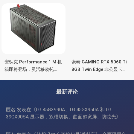
5090/4090 顶级显卡，带幻
也非常省电
彩灯效
安钛克 Performance 1 M 机
索泰 GAMING RTX 5060 Ti
箱即将登场，灵活移动托
8GB Twin Edge 非公显卡，
盘、双舱位、扩展 RTX
双风扇散热器、8GB显存
4090/RTX 5090
最新评论
匿名
发表在《
LG 45GX990A、LG 45GX950A 和 LG
39GX90SA 显示器，双模切换、曲面超宽屏、防眩光
》