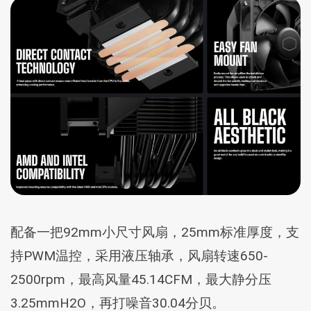
配备一把92mm小尺寸风扇，25mm标准厚度，支
持PWM温控，采用液压轴承，风扇转速650-
2500rpm，最高风量45.14CFM，最大静分压
3.25mmH2O，再打噪音30.04分贝。