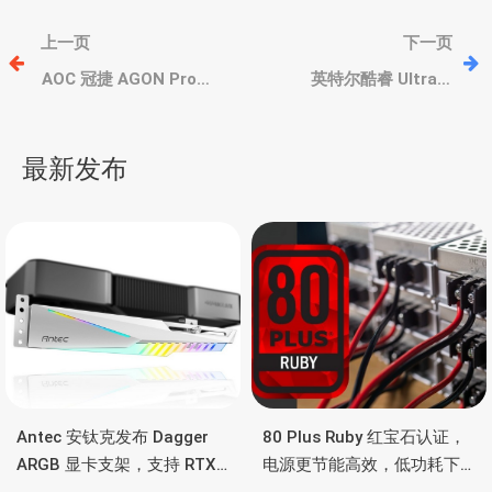
文
上一页
下一页
章
AOC 冠捷 AGON Pro
英特尔酷睿 Ultra 9
AG276FK，1080p IPS面
285/285T、酷睿Ultra 7
板、520Hz 超高刷新率
265/265T 和酷睿 Ultra 5
导
225 等规格前瞻
最新发布
航
Antec 安钛克发布 Dagger
80 Plus Ruby 红宝石认证，
ARGB 显卡支架，支持 RTX
电源更节能高效，低功耗下