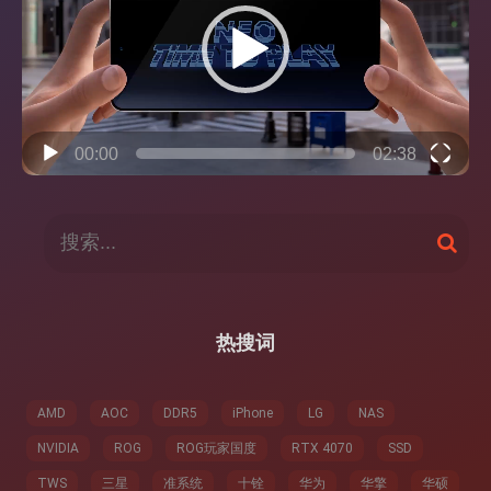
放
器
00:00
02:38
搜
搜
索
索
：
热搜词
AMD
AOC
DDR5
iPhone
LG
NAS
NVIDIA
ROG
ROG玩家国度
RTX 4070
SSD
TWS
三星
准系统
十铨
华为
华擎
华硕