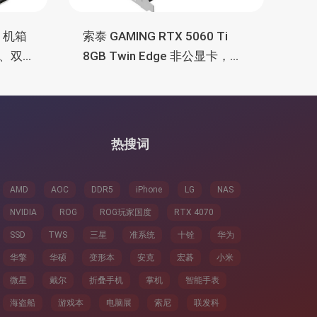
M 机箱
索泰 GAMING RTX 5060 Ti
、双
8GB Twin Edge 非公显卡，双
TX
风扇散热器、8GB显存
热搜词
AMD
AOC
DDR5
iPhone
LG
NAS
NVIDIA
ROG
ROG玩家国度
RTX 4070
SSD
TWS
三星
准系统
十铨
华为
华擎
华硕
变形本
安克
宏碁
小米
微星
戴尔
折叠手机
掌机
智能手表
海盗船
游戏本
电脑展
索尼
联发科