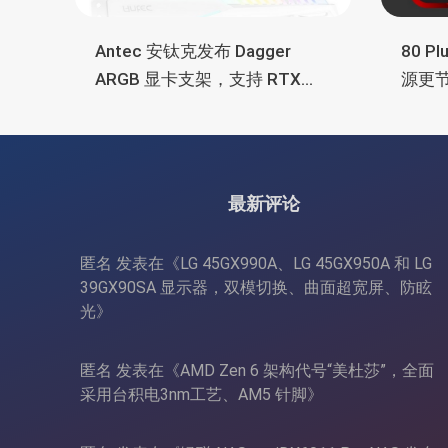
Antec 安钛克发布 Dagger
80 P
ARGB 显卡支架，支持 RTX
源更
5090/4090 顶级显卡，带幻彩
常省
灯效
最新评论
匿名
发表在《
LG 45GX990A、LG 45GX950A 和 LG
39GX90SA 显示器，双模切换、曲面超宽屏、防眩
光
》
匿名
发表在《
AMD Zen 6 架构代号“美杜莎”，全面
采用台积电3nm工艺、AM5 针脚
》