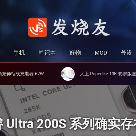
发烧友
手机
笔记本
好物
MOD
外设
、氮化镓、3C多设备同时充
大上 Paperlike 13K 彩屏版显示屏，13.3英寸高刷彩色墨水屏
Ultra 200S 系列确