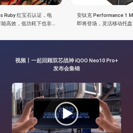
lus Ruby 红宝石认证，电
安钛克 Performance 1 
节能高效，低功耗下也非
即将登场，灵活移动托盘
电
舱位、扩展 RTX 4090/R
5090
视频丨一起回顾双芯战神 iQOO Neo10 Pro+
发布会集锦
视
频
播
放
器