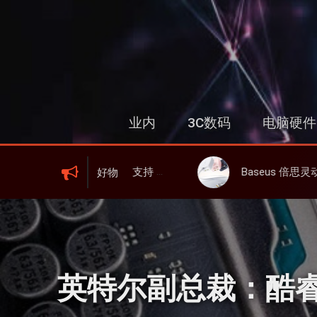
跳
过
内
容
业内
3C数码
电脑硬件
IFI 6、屏显、6000mAh 电池、峰值下行2.0Gbps
Baseus 倍思灵动充伸缩线充电器 67W 3C，超耐用可伸缩线
好物
英特尔副总裁：酷睿 