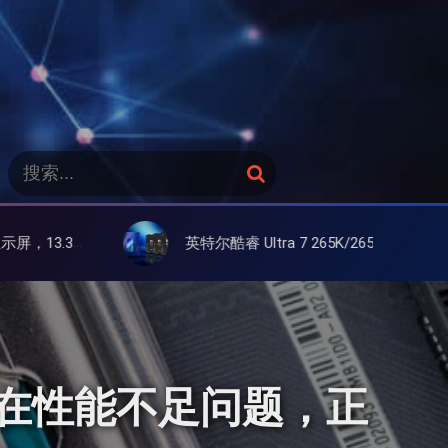
搜
搜
索
索
：
英特尔酷睿 Ultra 7 265K/265KF 官降100美元促销，快和酷睿 Ultra 5 差不多了
实存在性能不足问题，正