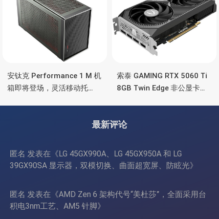
安钛克 Performance 1 M 机
索泰 GAMING RTX 5060 Ti
箱即将登场，灵活移动托
8GB Twin Edge 非公显卡，
盘、双舱位、扩展 RTX
双风扇散热器、8GB显存
4090/RTX 5090
最新评论
匿名
发表在《
LG 45GX990A、LG 45GX950A 和 LG
39GX90SA 显示器，双模切换、曲面超宽屏、防眩光
》
匿名
发表在《
AMD Zen 6 架构代号“美杜莎”，全面采用台
积电3nm工艺、AM5 针脚
》