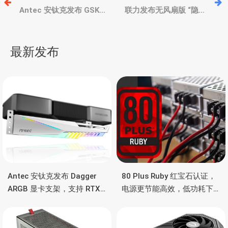
章
Antec 安钛克发布 GSK
联力发布无风扇版 “隐流”
850W White 白色版电
360TL 系列水冷散热器，
源，金牌、紧凑、7年质
水冷管与冷排结合、带屏
导
保、支持RTX 40
显
最新发布
航
Antec 安钛克发布 Dagger
80 Plus Ruby 红宝石认证，
ARGB 显卡支架，支持 RTX
电源更节能高效，低功耗下
5090/4090 顶级显卡，带幻
也非常省电
彩灯效