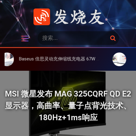
跳
过
内
容
发烧友
搜
搜
索
索
：
Baseus 倍思灵动充伸缩线充电器 67W 3C，超耐用可伸缩线、氮化镓、3C多设备同时充
大上 Paperli
MSI 微星发布 MAG 325CQRF QD E2
显示器，高曲率、量子点背光技术、
180Hz+1ms响应