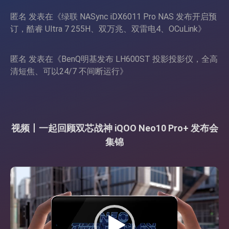
匿名
发表在《
绿联 NASync iDX6011 Pro NAS 发布开启预
订，酷睿 Ultra 7 255H、双万兆、双雷电4、OCuLink
》
匿名
发表在《
BenQ明基发布 LH600ST 投影投影仪，全高
清短焦、可以24/7 不间断运行
》
视频丨一起回顾双芯战神 iQOO Neo10 Pro+ 发布会
集锦
视
频
播
放
器