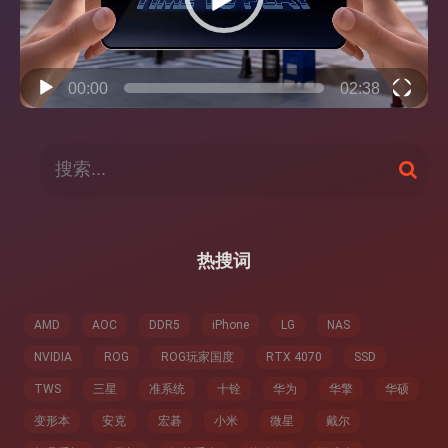
00:00
02:38
搜
搜
索
索
：
热搜词
AMD
AOC
DDR5
iPhone
LG
NAS
NVIDIA
ROG
ROG玩家国度
RTX 4070
SSD
TWS
三星
准系统
十铨
华为
华擎
华硕
变形本
安克
宏碁
小米
微星
戴尔