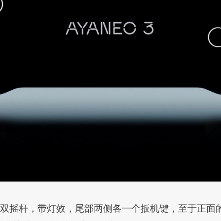
设计，有双摇杆，带灯效，尾部两侧各一个扳机键，至于