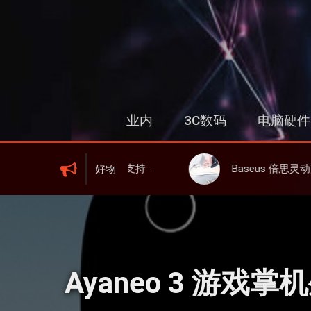
跳
过
内
容
业内
3C数码
电脑硬件
FI 6、屏显、6000mAh 电池、峰值下行2.0Gbps
Baseus 倍思灵动充伸缩线充电器 67W 3C，超耐用可伸缩线、
好物
Ayaneo 3 游