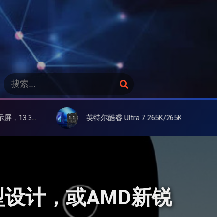
搜
搜
索
索
：
英特尔酷睿 Ultra 7 265K/265KF 官降100美元促销，快和酷睿 Ultra 5 差不多了
造型设计，或AMD新锐