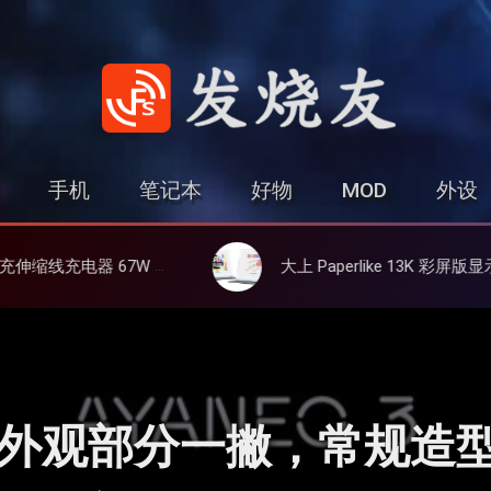
发烧友
手机
笔记本
好物
MOD
外设
氮化镓、3C多设备同时充
大上 Paperlike 13K 彩屏版显示屏，13.3英寸高刷彩色墨水屏
戏掌机外观部分一撇，常规