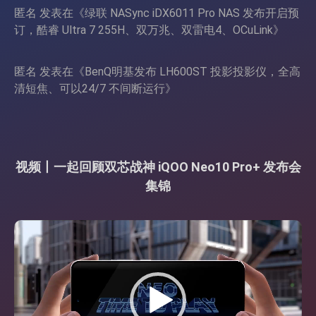
匿名
发表在《
绿联 NASync iDX6011 Pro NAS 发布开启预
订，酷睿 Ultra 7 255H、双万兆、双雷电4、OCuLink
》
匿名
发表在《
BenQ明基发布 LH600ST 投影投影仪，全高
清短焦、可以24/7 不间断运行
》
视频丨一起回顾双芯战神 iQOO Neo10 Pro+ 发布会
集锦
视
频
播
放
器