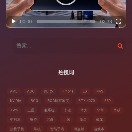
00:00
02:38
搜
搜
索
索
：
热搜词
AMD
AOC
DDR5
iPhone
LG
NAS
NVIDIA
ROG
ROG玩家国度
RTX 4070
SSD
TWS
三星
准系统
十铨
华为
华擎
华硕
变形本
安克
宏碁
小米
微星
戴尔
折叠手机
掌机
智能手表
海盗船
游戏本