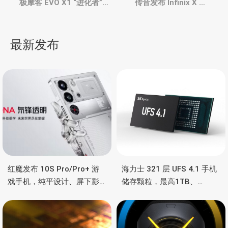
章
极摩客 EVO X1 “进化者”迷
传音发布 Infinix X Air
你主机，AMD Ryzen AI 9
Pro+ 轻薄本、配备2.8K
HX 370，能扩展独显
OLED 屏，外观酷似苹果
导
MacBook Air
最新发布
航
红魔发布 10S Pro/Pro+ 游
海力士 321 层 UFS 4.1 手机
戏手机，纯平设计、屏下影
储存颗粒，最高1TB、
像真全面屏、高通骁龙8领先
4.3GB/s速度、为 AI 优化
版、液态金属导热