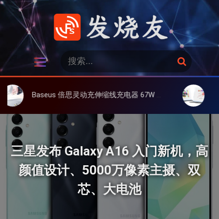
跳
过
内
容
发烧友
搜
搜
索
索
：
Baseus 倍思灵动充伸缩线充电器 67W 3C，超耐用可伸缩线、氮化镓、3C多设备同时充
大上 Paperlik
三星发布 Galaxy A16 入门新机，高
颜值设计、5000万像素主摄、双
芯、大电池