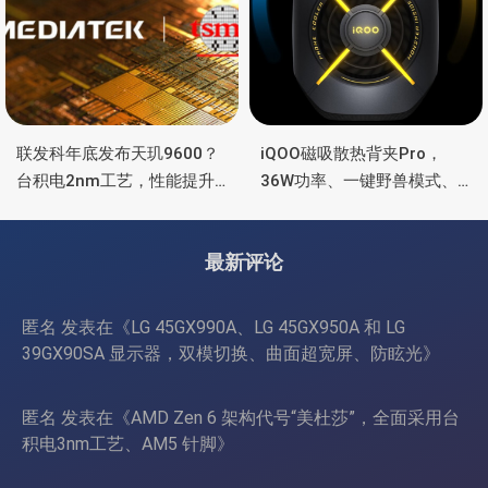
联发科年底发布天玑9600？
iQOO磁吸散热背夹Pro，
台积电2nm工艺，性能提升
36W功率、一键野兽模式、
15%，功耗降低25%
智能控温
最新评论
匿名
发表在《
LG 45GX990A、LG 45GX950A 和 LG
39GX90SA 显示器，双模切换、曲面超宽屏、防眩光
》
匿名
发表在《
AMD Zen 6 架构代号“美杜莎”，全面采用台
积电3nm工艺、AM5 针脚
》