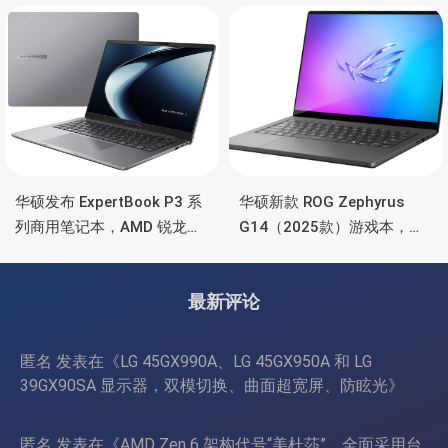
时长续航
华硕发布 ExpertBook P3 系
华硕新款 ROG Zephyrus
列商用笔记本，AMD 锐龙处
G14（2025款）游戏本，升
理器、70Wh 电池
级锐龙9 270、RTX
5070/5080、3K OLED高刷
最新评论
屏
匿名
发表在《
LG 45GX990A、LG 45GX950A 和 LG
39GX90SA 显示器，双模切换、曲面超宽屏、防眩光
》
匿名
发表在《
AMD Zen 6 架构代号“美杜莎”，全面采用台