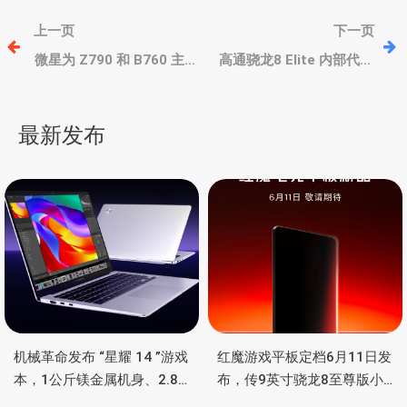
文
上一页
下一页
章
微星为 Z790 和 B760 主
高通骁龙8 Elite 内部代号
板推送新BIOS，修复第
SM8750，Oryon架构；明
13/14代酷睿处理器稳定性
年有骁龙8s Gen4，原苹果
导
问题
首席架构师主导
最新发布
航
机械革命发布 “星耀 14 ”游戏
红魔游戏平板定档6月11日发
本，1公斤镁金属机身、2.8K
布，传9英寸骁龙8至尊版小
OLED 屏、锐龙处理器、16小
钢炮，主动散热