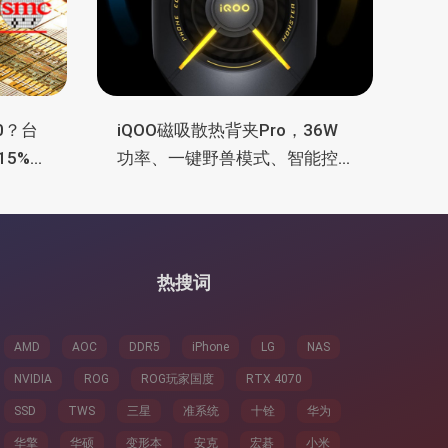
0？台
iQOO磁吸散热背夹Pro，36W
15%，
功率、一键野兽模式、智能控
温
热搜词
AMD
AOC
DDR5
iPhone
LG
NAS
NVIDIA
ROG
ROG玩家国度
RTX 4070
SSD
TWS
三星
准系统
十铨
华为
华擎
华硕
变形本
安克
宏碁
小米