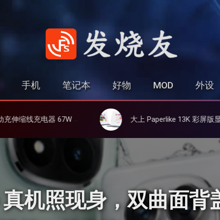
发烧友
手机
笔记本
好物
MOD
外设
3C多设备同时充
大上 Paperlike 13K 彩屏版显示屏，13.3英寸高刷彩色墨水屏
14 Pro 真机照现身，双