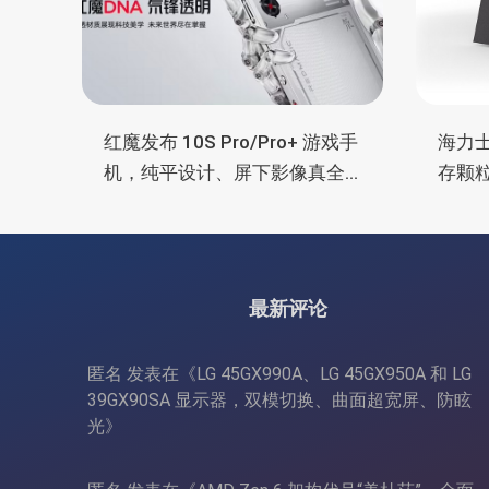
红魔发布 10S Pro/Pro+ 游戏手
海力士 
机，纯平设计、屏下影像真全
存颗粒
面屏、高通骁龙8领先版、液态
度、为
金属导热
最新评论
匿名
发表在《
LG 45GX990A、LG 45GX950A 和 LG
39GX90SA 显示器，双模切换、曲面超宽屏、防眩
光
》