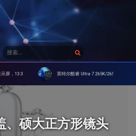
搜
搜
索
索
：
英特尔酷睿 Ultra 7 265K/265KF 官降100美元促销，快和酷睿 Ultra 5 差不多了
曲面背盖、硕大正方形镜头