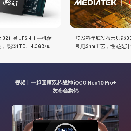
321 层 UFS 4.1 手机储
联发科年底发布天玑960
，最高1TB、4.3GB/s速
积电2nm工艺，性能提升
 AI 优化
功耗降低25%
视频丨一起回顾双芯战神 iQOO Neo10 Pro+
发布会集锦
视
频
播
放