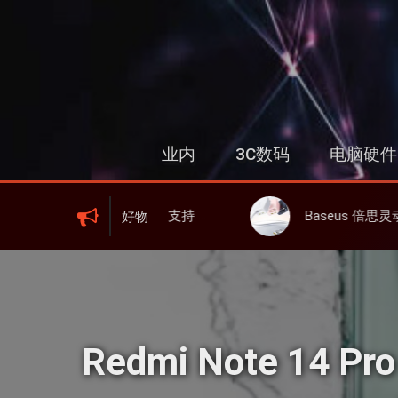
跳
过
内
容
业内
3C数码
电脑硬件
显、6000mAh 电池、峰值下行2.0Gbps
Baseus 倍思灵动充伸缩线充电器 67W 3C，超耐用可伸缩线、氮化镓、
好物
Redmi Note 