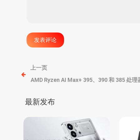
文
上一页
AMD Ryzen AI Max+ 395、390 和 3
章
核心、40CU核显
导
最新发布
航